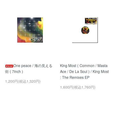
One peace / 海の見える
King Most ( Common / Masta
街 ( 7inch )
Ace / De La Soul ) / King Most
: The Remixes EP
1,200円(税込1,320円)
1,600円(税込1,760円)