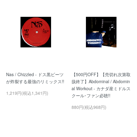
Nas / Chizzled - ドス黒ビーツ
【500円OFF】【売切れ次第取
が炸裂する最強のリミックス!!
扱終了】Abdominal / Abdomin
al Workout - カナダ産ミドルス
1,219円(税込1,341円)
クール･ファン必聴!!
880円(税込968円)