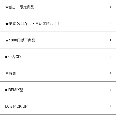
★独占・限定商品
★廃盤 次回なし・早い者勝ち！！
★1000円以下商品
■ 中古CD
▼特集
■ REMIX盤
DJ's PICK UP