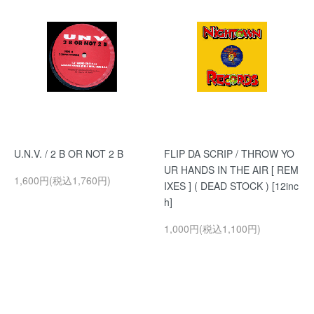
U.N.V. / 2 B OR NOT 2 B
FLIP DA SCRIP / THROW YO
UR HANDS IN THE AIR [ REM
1,600円(税込1,760円)
IXES ] ( DEAD STOCK ) [12inc
h]
1,000円(税込1,100円)