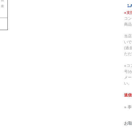
 鹿
※支
コン
商品
当店
いで
(過
ただ
※コ
号)
メー
い。
送信
※ 
お