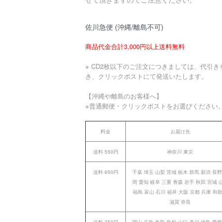
佐川急便 (沖縄/離島不可)
商品代金合計3,000円以上送料無料
※ CD2枚以下のご注文につきましては、代引き
き、クリックポストにて発送いたします。
【沖縄や離島のお客様へ】
※普通郵便・クリックポストをお選びください
料金
お届け先
送料 550円
神奈川 東京
送料 650円
千葉 埼玉 山梨 茨城 栃木 群馬 新潟 長野
岡 愛知 岐阜 三重 青森 岩手 秋田 宮城 
福島 富山 石川 福井 大阪 京都 兵庫 和
滋賀 奈良
送料 750円
岡山 広島 鳥取 島根 山口 香川 徳島 愛媛