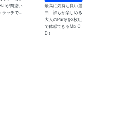
EIJIが間違い
最高に気持ち良い選
ラッチで...
曲、誰もが楽しめる
大人のPartyを2枚組
で体感できるMix C
D！