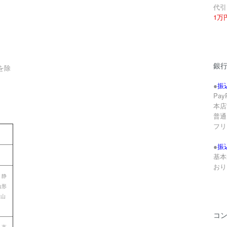
代引
1万
銀
を除
●
振
Pa
本店
。
普通 
フリ
●
振
基本
おり
 静
山形
歌山
コ
 高