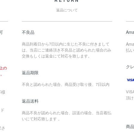
返品について
可
不良品
Ama
商品到着日から7日以内に生じた不良に付きまして
Am
は、当店にご連絡頂き不良品と認められた場合のみ
払
交換もしくは返金にて対応を致します。
ク
以上の
返品期限
い。
不良と認められた場合、商品受け取り後、7日以内
客様
VIS
頂け
返品送料
ード
商品不良が認められた場合、誤送の場合、当店着払
いにて対応致します 。
商
求さ