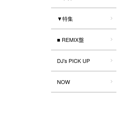
▼特集
■ REMIX盤
DJ's PICK UP
NOW