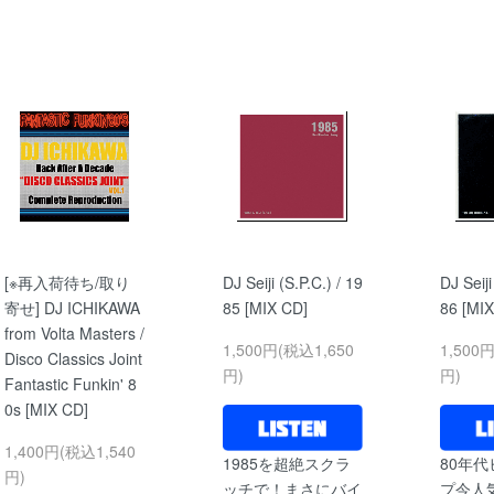
[※再入荷待ち/取り
DJ Seiji (S.P.C.) / 19
DJ Seiji
寄せ] DJ ICHIKAWA
85 [MIX CD]
86 [MIX
from Volta Masters /
1,500円(税込1,650
1,500
Disco Classics Joint
円)
円)
Fantastic Funkin' 8
0s [MIX CD]
1,400円(税込1,540
1985を超絶スクラ
80年
円)
ッチで！まさにバイ
プ今人