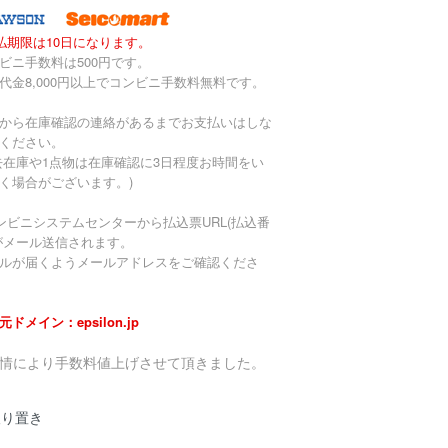
払期限は10日になります。
ビニ手数料は500円です。
代金8,000円以上でコンビニ手数料無料です。
から在庫確認の連絡があるまでお支払いはしな
ください。
去在庫や1点物は在庫確認に3日程度お時間をい
く場合がございます。)
ンビニシステムセンターから払込票URL(払込番
がメール送信されます。
ルが届くようメールアドレスをご確認くださ
元ドメイン：epsilon.jp
事情により手数料値上げさせて頂きました。
取り置き