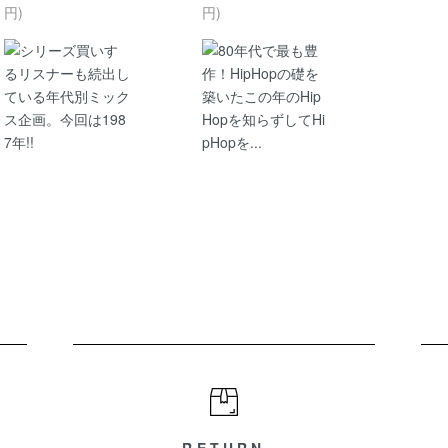
円)
円)
シリーズ買いす
80年代で最も豊
るリスナーも続出し
作！HipHopの礎を
ている年代別ミック
築いたこの年のHip
ス企画。今回は198
Hopを知らずしてHi
7年!!
pHopを...
RETURN