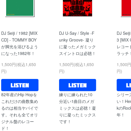
DJ Seiji / 1982 [MIX
DJ U-Say / Style -F
DJ Seij
CD] - TOMMY BOY
unky Groove- 凝り
3 [MIX
が脚光を浴びるよう
に凝ったメガミック
レコー
になった1982年！
スイントロは必聴！
ラッチ
1,500円(税込1,650
1,500円(税込1,650
1,500
円)
円)
円)
82年産のHip Hopを
練りに練られた10
シリー
これだけの曲数集め
分近い1曲目のメガ
い！Herb
るのは相当ヤバイで
ミックスは必聴！凝
kのRoc
す。それも全てオリ
りに凝ったミックス
年！
ジナル盤のレコー
です！
ド！