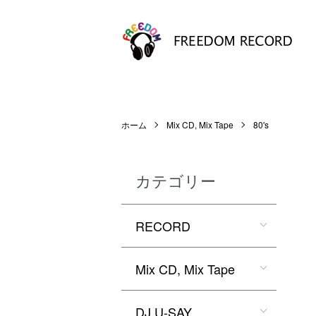
ホーム
Mix CD, Mix Tape
80's
カテゴリー
RECORD
Mix CD, Mix Tape
DJ U-SAY