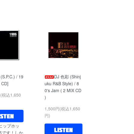
 (S.P.C.) / 19
DJ 色彩 (Shinj
 CD]
uku R&B Style) / 8
0's Jam ( 2 MIX CD
円(税込1,650
)
1,500円(税込1,650
円)
代ヒップホッ
気です！しか