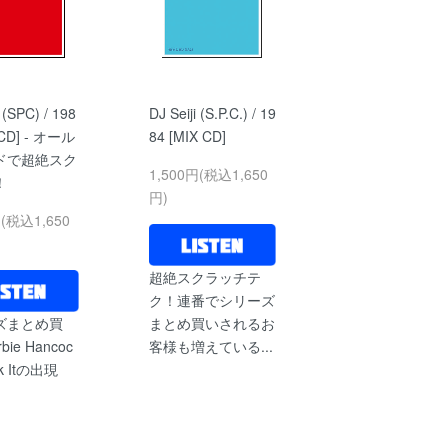
i (SPC) / 198
DJ Seiji (S.P.C.) / 19
 CD] - オール
84 [MIX CD]
ドで超絶スク
1,500円(税込1,650
！
円)
円(税込1,650
超絶スクラッチテ
ク！連番でシリーズ
ズまとめ買
まとめ買いされるお
ie Hancoc
客様も増えている...
k Itの出現