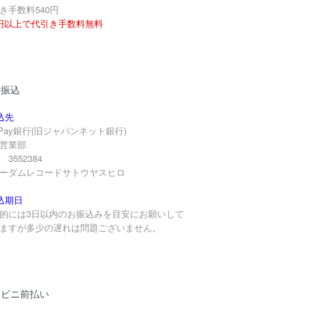
き手数料540円
円以上で代引き手数料無料
行振込
込先
yPay銀行(旧ジャパンネット銀行)
営業部
3552384
ーダムレコードサトウヤスヒロ
込期日
的には3日以内のお振込みを目安にお願いして
ますが多少の遅れは問題ございません。
ンビニ前払い