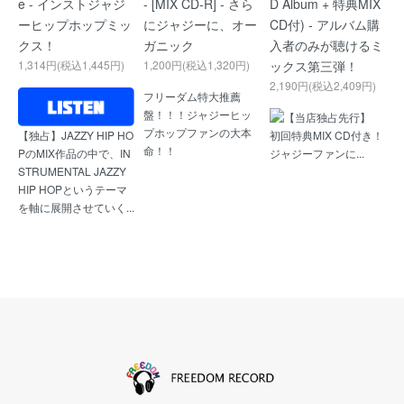
e - インストジャジ
- [MIX CD-R] - さら
D Album + 特典MIX
ーヒップホップミッ
にジャジーに、オー
CD付) - アルバム購
クス！
ガニック
入者のみが聴けるミ
1,314円(税込1,445円)
1,200円(税込1,320円)
ックス第三弾！
2,190円(税込2,409円)
フリーダム特大推薦
盤！！！ジャジーヒッ
【当店独占先行】
プホップファンの大本
初回特典MIX CD付き！
【独占】JAZZY HIP HO
命！！
ジャジーファンに...
PのMIX作品の中で、IN
STRUMENTAL JAZZY
HIP HOPというテーマ
を軸に展開させていく...