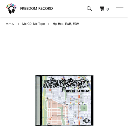
0
ホーム
Mix CD, Mix Tape
Hip Hop, R&B, EDM