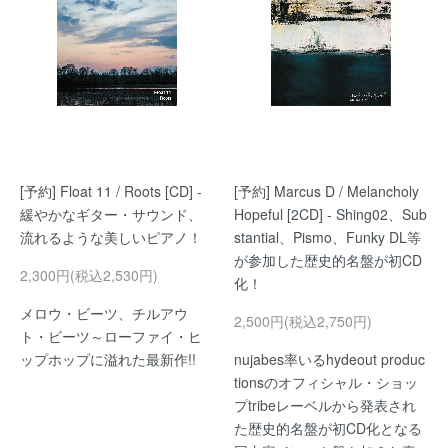
[予約] Float 11 / Roots [CD] -
[予約] Marcus D / Melancholy
緩やかなギター・サウンド、
Hopeful [2CD] - Shing02、Sub
流れるような美しいピアノ！
stantial、Pismo、Funky DL等
が参加した歴史的名盤が初CD
2,300円(税込2,530円)
化！
メロウ・ビーツ、チルアウ
2,500円(税込2,750円)
ト・ビーツ～ローファイ・ヒ
ップホップに溢れた最新作!!
nujabes率いるhydeout produc
tionsのオフィシャル・ショッ
プtribeレーベルから発表され
た歴史的名盤が初CD化となる