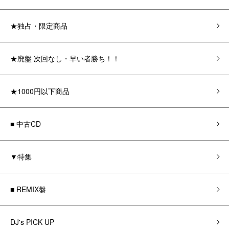
★独占・限定商品
★廃盤 次回なし・早い者勝ち！！
★1000円以下商品
■ 中古CD
▼特集
■ REMIX盤
DJ's PICK UP