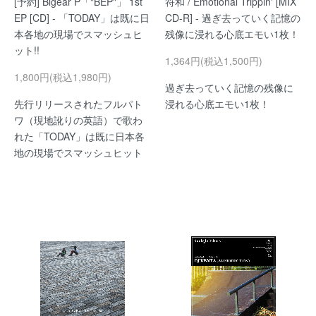
[予約] Bigear P「"BEP"」 1st
符和 / Emotional Trippin' [MIX
EP [CD] - 「TODAY」は既に日
CD-R] - 過ぎ去っていく記憶の
本各地の現場でスマッシュヒ
残像に浸れる心底エモい1枚！
ット!!
1,364円(税込1,500円)
1,800円(税込1,980円)
過ぎ去っていく記憶の残像に
先行リリースされたフルパト
浸れる心底エモい1枚！
ワ（現地訛りの英語）で歌わ
れた「TODAY」は既に日本各
地の現場でスマッシュヒット