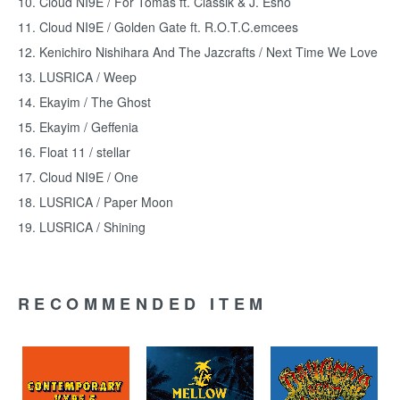
10. Cloud NI9E / For Tomas ft. Classik & J. Esho
11. Cloud NI9E / Golden Gate ft. R.O.T.C.emcees
12. Kenichiro Nishihara And The Jazcrafts / Next Time We Love
13. LUSRICA / Weep
14. Ekayim / The Ghost
15. Ekayim / Geffenia
16. Float 11 / stellar
17. Cloud NI9E / One
18. LUSRICA / Paper Moon
19. LUSRICA / Shining
RECOMMENDED ITEM