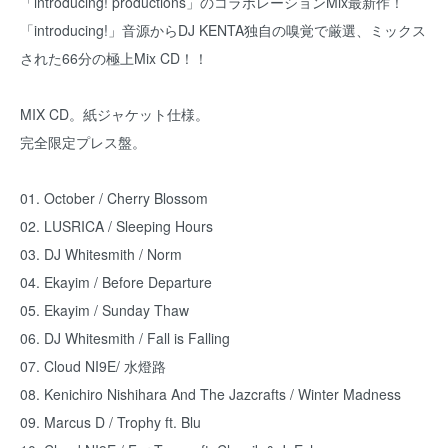
「introducing! productions」のコラボレーションMix最新作！
「introducing!」音源からDJ KENTA独自の嗅覚で厳選、ミックス
された66分の極上Mix CD！！
MIX CD。紙ジャケット仕様。
完全限定プレス盤。
01. October / Cherry Blossom
02. LUSRICA / Sleeping Hours
03. DJ Whitesmith / Norm
04. Ekayim / Before Departure
05. Ekayim / Sunday Thaw
06. DJ Whitesmith / Fall is Falling
07. Cloud NI9E/ 水燈路
08. Kenichiro Nishihara And The Jazcrafts / Winter Madness
09. Marcus D / Trophy ft. Blu