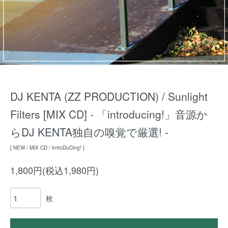
DJ KENTA (ZZ PRODUCTION) / Sunlight
Filters [MIX CD] - 「introducing!」音源か
らDJ KENTA独自の嗅覚で厳選! -
[ NEW / MIX CD / IntroDuCing! ]
1,800円(税込1,980円)
枚