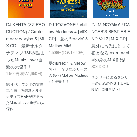
DJ KENTA (ZZ PRO
DJ TOZAONE / Mell
DJ MINOYAMA / DA
DUCTION) / Conte
ow Madness 4 [MIX
NCER'S BEST FRIE
mporary Vybe 5 [MI
CD] - 夏のBreezin' &
ND Vol.7 [MIX CD] -
X CD] - 最新オルタ
Mellow Mix!!
意外にも氏にとって
ナティブR&Bが詰ま
1,500円(税込1,650円)
初となるInstrument
ったMusic Lover垂
alのみのMIX作品!
夏のBreezin' & Mellow
涎の大傑作!!
SOLD OUT
Mixとして人気シリーズ
1,500円(税込1,650円)
の第4弾Mellow Madnes
ダンサーによるダンサ
s 4 発売！！
ーのためのINSTRUME
90年代サウンドの雰囲
NTAL ONLY MIX!!
気も感じる最新オルタ
ナティブR&Bが詰まっ
たMusic Lover垂涎の大
傑作!!