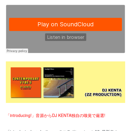
「introducing!」音源からDJ KENTA独自の嗅覚で厳選!