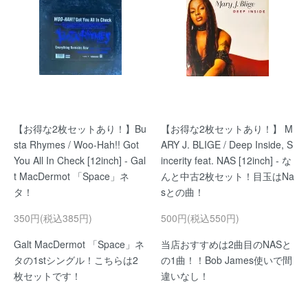
【お得な2枚セットあり！】Bu
【お得な2枚セットあり！】 M
sta Rhymes / Woo-Hah!! Got
ARY J. BLIGE / Deep Inside, S
You All In Check [12inch] - Gal
incerity feat. NAS [12inch] - な
t MacDermot 「Space」ネ
んと中古2枚セット！目玉はNa
タ！
sとの曲！
350円(税込385円)
500円(税込550円)
Galt MacDermot 「Space」ネ
当店おすすめは2曲目のNASと
タの1stシングル！こちらは2
の1曲！！Bob James使いで間
枚セットです！
違いなし！