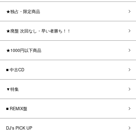
★独占・限定商品
★廃盤 次回なし・早い者勝ち！！
★1000円以下商品
■ 中古CD
▼特集
■ REMIX盤
DJ's PICK UP