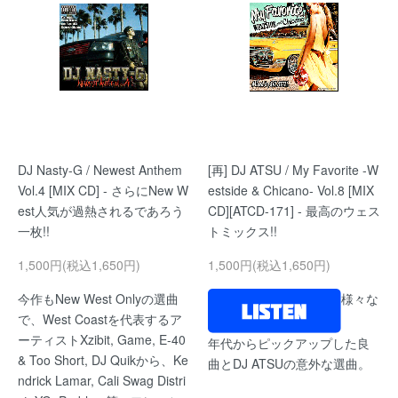
DJ Nasty-G / Newest Anthem
[再] DJ ATSU / My Favorite -W
Vol.4 [MIX CD] - さらにNew W
estside & Chicano- Vol.8 [MIX
est人気が過熱されるであろう
CD][ATCD-171] - 最高のウェス
一枚!!
トミックス!!
1,500円(税込1,650円)
1,500円(税込1,650円)
今作もNew West Onlyの選曲
様々な
で、West Coastを代表するア
ーティストXzibit, Game, E-40
年代からピックアップした良
& Too Short, DJ Quikから、Ke
曲とDJ ATSUの意外な選曲。
ndrick Lamar, Cali Swag Distri