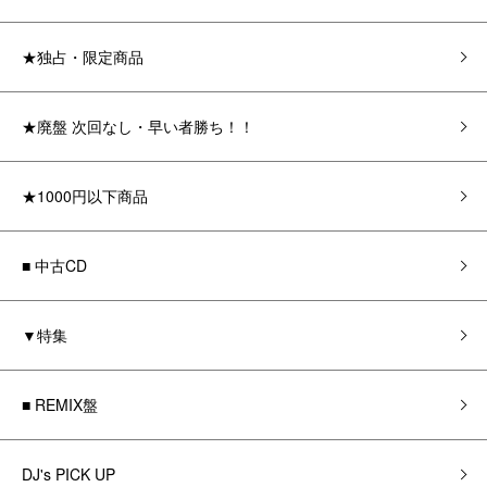
★独占・限定商品
★廃盤 次回なし・早い者勝ち！！
★1000円以下商品
■ 中古CD
▼特集
■ REMIX盤
DJ's PICK UP