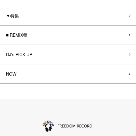
▼特集
■ REMIX盤
DJ's PICK UP
NOW