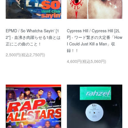
EPMD / So Whatcha Sayin' [1
Cypress Hill / Cypress Hill [2L
2"] - 血沸き肉躍らせる1曲とは
P] - ワード繋ぎの大定番「How
正にこの曲のこと！
I Could Just Kill a Man」収
録！！
2,500円(税込2,750円)
4,600円(税込5,060円)