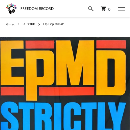
0
ホーム
RECORD
Hip Hop Classic