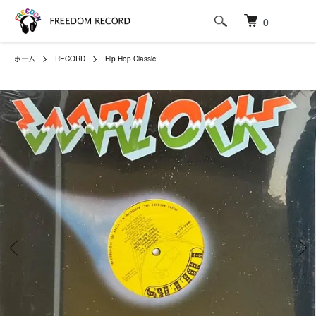
0
ホーム
RECORD
Hip Hop Classic