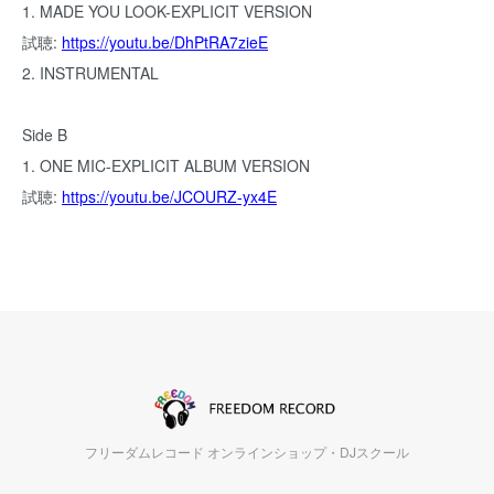
1. MADE YOU LOOK-EXPLICIT VERSION
試聴:
https://youtu.be/DhPtRA7zieE
2. INSTRUMENTAL
Side B
1. ONE MIC-EXPLICIT ALBUM VERSION
試聴:
https://youtu.be/JCOURZ-yx4E
フリーダムレコード オンラインショップ・DJスクール