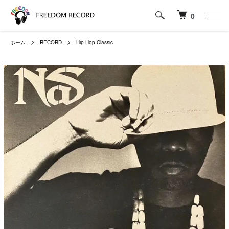
0
ホーム
RECORD
Hip Hop Classic