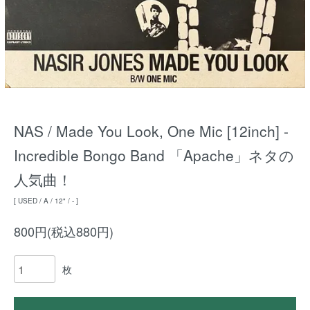
NAS / Made You Look, One Mic [12inch] -
Incredible Bongo Band 「Apache」ネタの
人気曲！
[ USED / A / 12" / - ]
800円(税込880円)
枚