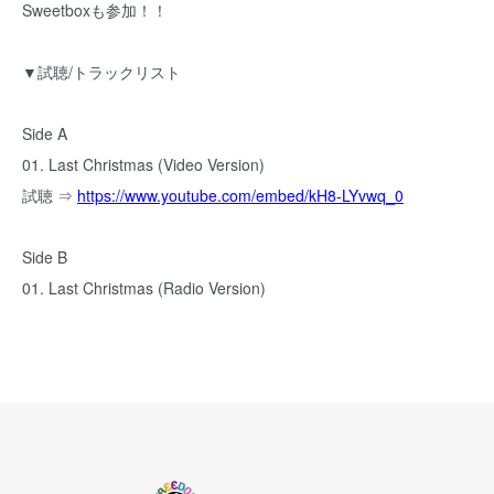
Sweetboxも参加！！
▼試聴/トラックリスト
Side A
01. Last Christmas (Video Version)
試聴 ⇒
https://www.youtube.com/embed/kH8-LYvwq_0
Side B
01. Last Christmas (Radio Version)