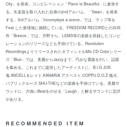
City」を発表。コンピレーション「Piano Is Beautiful」に参加す
る。生楽器を取り入れた自身の2ndアルバム、「Swan」を発表
する。3rdアルバム「Incomplepe a scene」では、ラップ等を
Feat.した新境地に挑戦している。FREEDOM RECORDとの共同
作「Breeze」では、月野そら、LEMS等の楽曲を収録したコンピ
レーションのリリースなども手掛けている。Revolution
RecordingsよりリリースされたオフィシャルMix CD Colorシリー
ズ「Blue」では、美麗からJazzyまで、巧みな選曲を行い、話題
を集める。これまでに提供したアーティストに、B.I.G JOE.
鬼.ANCELL＆レイト.KANARIA.アスベスト.COPPU.D.O.Z.狐火.
パブリックルーズ.SHU-THEなどの楽曲を手掛けている。美麗サ
ウンドに、力強いBeatをのせる「Laugh」と解るサウンドに定評
がありる。
RECOMMENDED ITEM