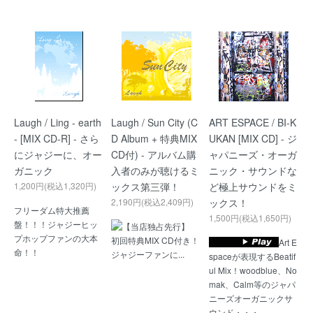
Laugh / Ling - earth
Laugh / Sun City (C
ART ESPACE / BI-K
- [MIX CD-R] - さら
D Album + 特典MIX
UKAN [MIX CD] - ジ
にジャジーに、オー
CD付) - アルバム購
ャパニーズ・オーガ
ガニック
入者のみが聴けるミ
ニック・サウンドな
1,200円(税込1,320円)
ックス第三弾！
ど極上サウンドをミ
2,190円(税込2,409円)
ックス！
フリーダム特大推薦
1,500円(税込1,650円)
盤！！！ジャジーヒッ
【当店独占先行】
プホップファンの大本
初回特典MIX CD付き！
Art E
命！！
ジャジーファンに...
spaceが表現するBeatif
ul Mix！woodblue、No
mak、Calm等のジャパ
ニーズオーガニックサ
ウンド・・・