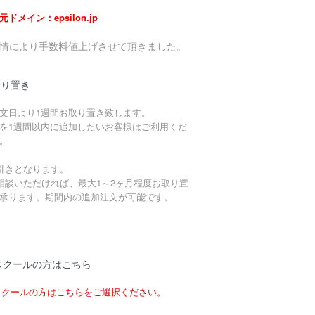
元ドメイン：epsilon.jp
事情により手数料値上げさせて頂きました。
取り置き
文日より1週間お取り置き致します。
を1週間以内に追加したいお客様はご利用くだ
。
引きとなります。
相談いただければ、最大1～2ヶ月程度お取り置
承ります。期間内の追加注文が可能です。
スクールの方はこちら
スクールの方はこちらをご選択ください。