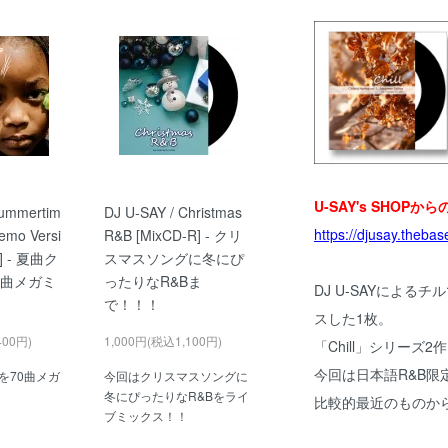
U-SAY's SHOP
Summertim
DJ U-SAY / Christmas
https://djusay.thebase
emo Versi
R&B [MixCD-R] - クリ
R] - 夏曲ク
スマスソングに冬にぴ
0曲メガミ
ったりなR&Bま
DJ U-SAYによる
で！！！
スした1枚。
400円)
1,000円(税込1,100円)
「Chill」シリーズ2
今回は日本語R&B限
を70曲メガ
今回はクリスマスソングに
冬にぴったりなR&Bをライ
比較的最近のものか
ブミックス！！