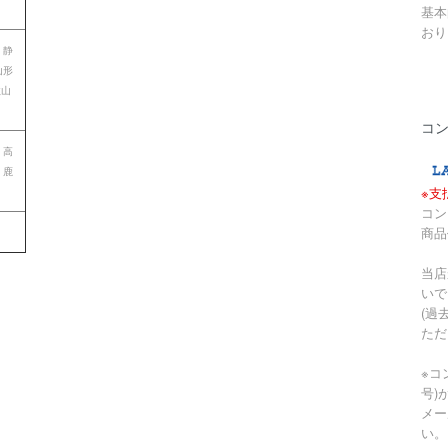
基本
おり
 静
山形
歌山
コ
 高
 鹿
※支
コン
商品
当店
いで
(過
ただ
※コ
号)
メー
い。