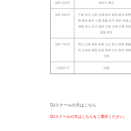
送料 550円
神奈川 東京
送料 650円
千葉 埼玉 山梨 茨城 栃木 群馬 新潟 長野
岡 愛知 岐阜 三重 青森 岩手 秋田 宮城 
福島 富山 石川 福井 大阪 京都 兵庫 和
滋賀 奈良
送料 750円
岡山 広島 鳥取 島根 山口 香川 徳島 愛媛
知 北海道 福岡 佐賀 長崎 大分 熊本 宮崎
児島
ご利用不可
沖縄
DJスクールの方はこちら
DJスクールの方はこちらをご選択ください。