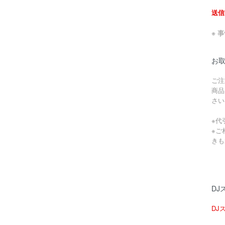
送信
※ 
お
ご注
商品
さい
※代
※ご
きも
DJ
DJ