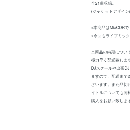
全21曲収録。
(ジャケットデザイン
※本商品はMixCDR
※今回もライブミッ
⚠️商品の納期につい
極力早く配送致しま
DJスクールや出張D
ますので、配送まで
ざいます。また品切
イトルについても同
購入をお願い致しま