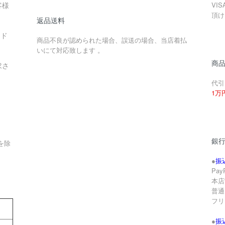
客様
VIS
頂け
返品送料
ード
商品不良が認められた場合、誤送の場合、当店着払
いにて対応致します 。
商
求さ
代引
1万
銀
を除
●
振
Pa
本店
。
普通 
フリ
●
振