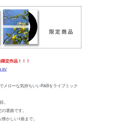
からの限定作品！！！
.in/
チルでメローな気持ちいいR&Bをライブミック
作目。
定の選曲です。
ら懐かしい1曲まで。