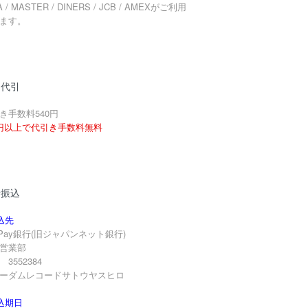
A / MASTER / DINERS / JCB / AMEXがご利用
ます。
品代引
き手数料540円
円以上で代引き手数料無料
行振込
込先
yPay銀行(旧ジャパンネット銀行)
営業部
3552384
ーダムレコードサトウヤスヒロ
込期日