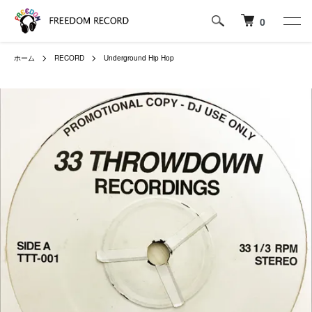
0
ホーム
RECORD
Underground Hip Hop