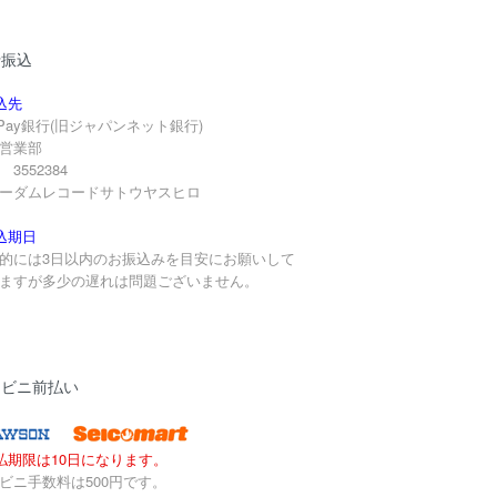
行振込
込先
yPay銀行(旧ジャパンネット銀行)
営業部
3552384
ーダムレコードサトウヤスヒロ
込期日
的には3日以内のお振込みを目安にお願いして
ますが多少の遅れは問題ございません。
ンビニ前払い
払期限は10日になります。
ビニ手数料は500円です。