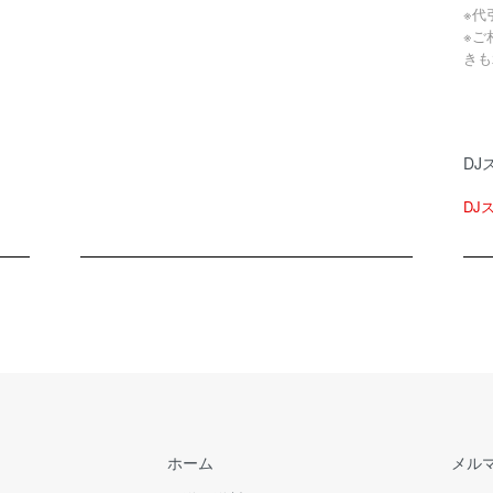
※代
※ご
きも
DJ
DJ
ホーム
メル