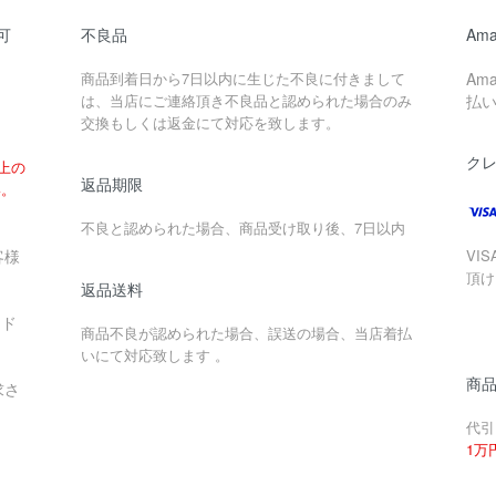
可
不良品
Ama
商品到着日から7日以内に生じた不良に付きまして
Am
は、当店にご連絡頂き不良品と認められた場合のみ
払
交換もしくは返金にて対応を致します。
ク
以上の
返品期限
い。
不良と認められた場合、商品受け取り後、7日以内
客様
VIS
頂け
返品送料
ード
商品不良が認められた場合、誤送の場合、当店着払
いにて対応致します 。
商
求さ
代引
1万