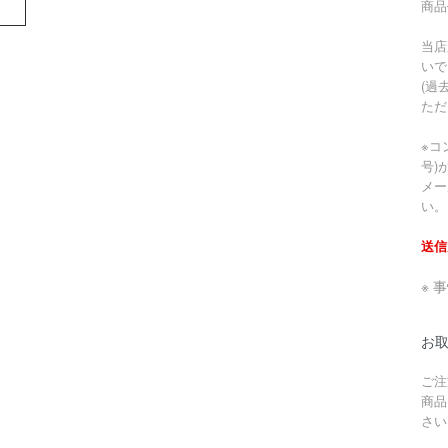
商品
当店
いで
(過
ただ
※コ
号)
メー
い。
送信
※ 
お
ご注
商品
さい