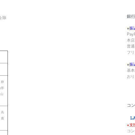
銀
を除
●
振
Pa
本店
。
普通 
フリ
●
振
基本
おり
 静
山形
歌山
コ
 高
 鹿
※支
コン