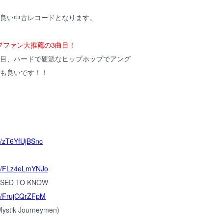
の良い中古レコードとなります。
プファン大推薦の3曲目！
曲目、ハードで硬派なヒップホップでアング
目も良いです！！
be/zT6YfUjBSnc
be/FLz4eLmYNJo
 USED TO KNOW
be/FrujCQrZFpM
(Mystik Journeymen)