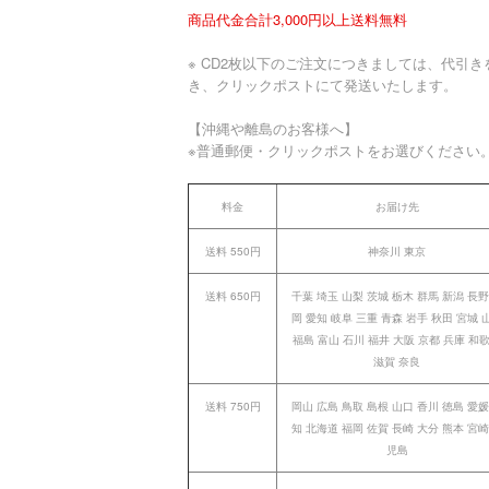
商品代金合計3,000円以上送料無料
※ CD2枚以下のご注文につきましては、代引き
き、クリックポストにて発送いたします。
【沖縄や離島のお客様へ】
※普通郵便・クリックポストをお選びください
料金
お届け先
送料 550円
神奈川 東京
送料 650円
千葉 埼玉 山梨 茨城 栃木 群馬 新潟 長野
岡 愛知 岐阜 三重 青森 岩手 秋田 宮城 
福島 富山 石川 福井 大阪 京都 兵庫 和
滋賀 奈良
送料 750円
岡山 広島 鳥取 島根 山口 香川 徳島 愛媛
知 北海道 福岡 佐賀 長崎 大分 熊本 宮崎
児島