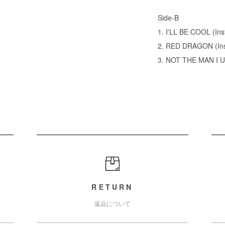
Side-B
1. I'LL BE COOL (Ins
2. RED DRAGON (Ins
3. NOT THE MAN I U
RETURN
返品について