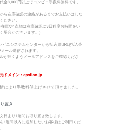
代金8,000円以上でコンビニ手数料無料です。
から在庫確認の連絡があるまでお支払いはしな
ください。
去在庫や1点物は在庫確認に3日程度お時間をい
く場合がございます。)
ンビニシステムセンターから払込票URL(払込番
がメール送信されます。
ルが届くようメールアドレスをご確認くださ
元ドメイン：epsilon.jp
事情により手数料値上げさせて頂きました。
取り置き
文日より1週間お取り置き致します。
を1週間以内に追加したいお客様はご利用くだ
。