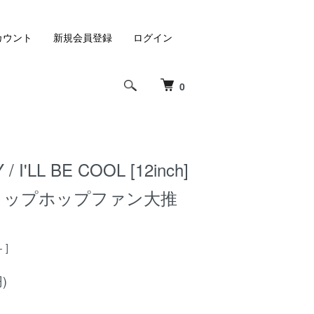
カウント
新規会員登録
ログイン
0
/ I'LL BE COOL [12inch]
ーヒップホップファン大推
- ]
)