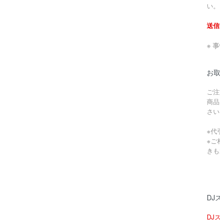
い。
送信
※ 
お
ご注
商品
さい
※代
※ご
きも
DJ
DJ