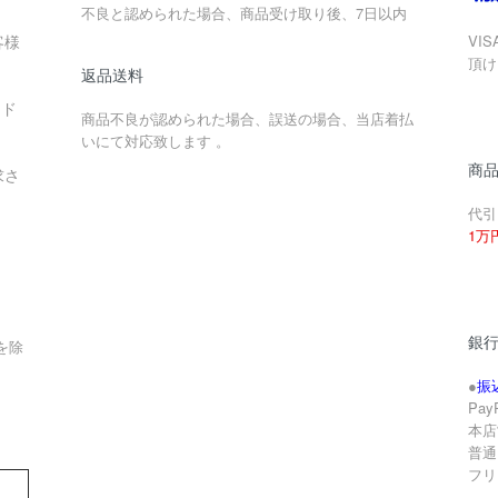
不良と認められた場合、商品受け取り後、7日以内
客様
VIS
頂け
返品送料
ード
商品不良が認められた場合、誤送の場合、当店着払
いにて対応致します 。
商
求さ
代引
1万
銀
を除
●
振
Pa
本店
。
普通 
フリ