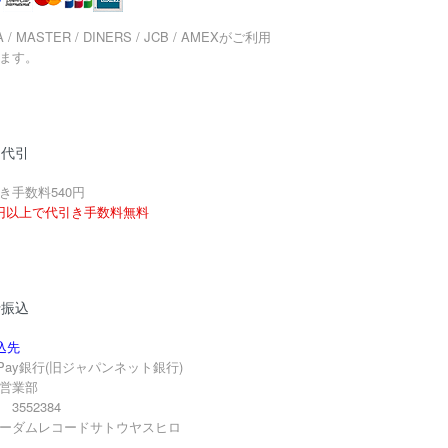
A / MASTER / DINERS / JCB / AMEXがご利用
ます。
品代引
き手数料540円
円以上で代引き手数料無料
行振込
込先
yPay銀行(旧ジャパンネット銀行)
営業部
3552384
ーダムレコードサトウヤスヒロ