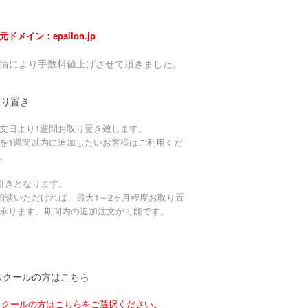
元ドメイン：epsilon.jp
事情により手数料値上げさせて頂きました。
取り置き
文日より1週間お取り置き致します。
を1週間以内に追加したいお客様はご利用くだ
。
引きとなります。
相談いただければ、最大1～2ヶ月程度お取り置
承ります。期間内の追加注文が可能です。
スクールの方はこちら
スクールの方はこちらをご選択ください。