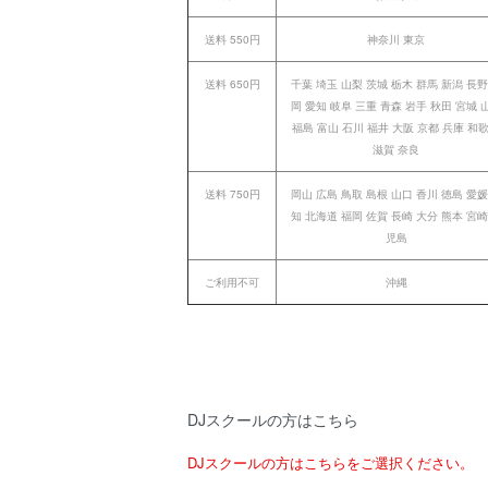
送料 550円
神奈川 東京
送料 650円
千葉 埼玉 山梨 茨城 栃木 群馬 新潟 長野
岡 愛知 岐阜 三重 青森 岩手 秋田 宮城 
福島 富山 石川 福井 大阪 京都 兵庫 和
滋賀 奈良
送料 750円
岡山 広島 鳥取 島根 山口 香川 徳島 愛媛
知 北海道 福岡 佐賀 長崎 大分 熊本 宮崎
児島
ご利用不可
沖縄
DJスクールの方はこちら
DJスクールの方はこちらをご選択ください。