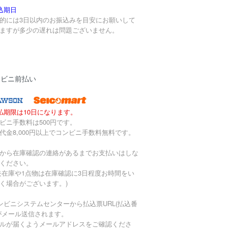
込期日
的には3日以内のお振込みを目安にお願いして
ますが多少の遅れは問題ございません。
ンビニ前払い
払期限は10日になります。
ビニ手数料は500円です。
代金8,000円以上でコンビニ手数料無料です。
から在庫確認の連絡があるまでお支払いはしな
ください。
去在庫や1点物は在庫確認に3日程度お時間をい
く場合がございます。)
ンビニシステムセンターから払込票URL(払込番
がメール送信されます。
ルが届くようメールアドレスをご確認くださ