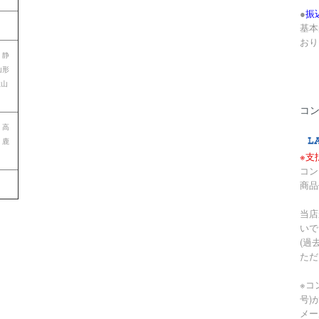
●
振
基本
おり
 静
山形
歌山
コ
 高
 鹿
※支
コン
商品
当店
いで
(過
ただ
※コ
号)
メー