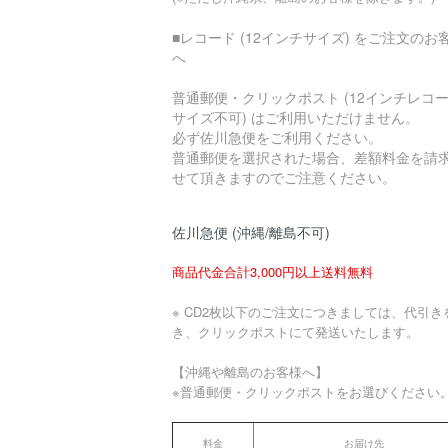
■レコード (12インチサイズ) をご注文のお
へ
普通郵便・クリックポスト (12インチレコ
サイズ不可) はご利用いただけません。
必ず佐川急便をご利用ください。
普通郵便を選択された場合、差額料金を請
せて頂きますのでご注意ください。
佐川急便 (沖縄/離島不可)
商品代金合計3,000円以上送料無料
※ CD2枚以下のご注文につきましては、代引き
き、クリックポストにて発送いたします。
【沖縄や離島のお客様へ】
※普通郵便・クリックポストをお選びください
料金
お届け先