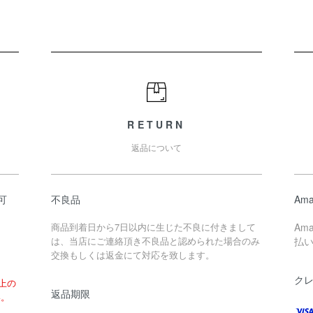
RETURN
返品について
可
不良品
Ama
商品到着日から7日以内に生じた不良に付きまして
Am
は、当店にご連絡頂き不良品と認められた場合のみ
払
交換もしくは返金にて対応を致します。
ク
以上の
返品期限
い。