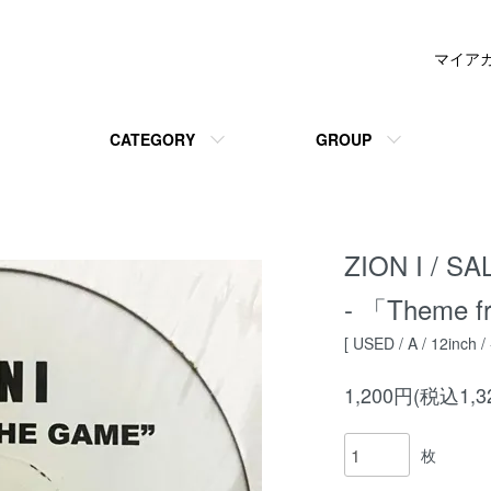
マイア
CATEGORY
GROUP
ZION I / SA
- 「Theme 
[ USED / A / 12inch / 
1,200円(税込1,3
枚