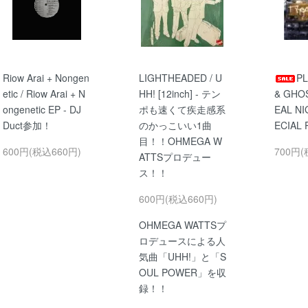
Riow Arai + Nongen
LIGHTHEADED / U
PL
etic / Riow Arai + N
HH! [12inch] - テン
& GHOS
ongenetic EP - DJ
ポも速くて疾走感系
EAL N
Duct参加！
のかっこいい1曲
ECIAL
目！！OHMEGA W
600円(税込660円)
700円(
ATTSプロデュー
ス！！
600円(税込660円)
OHMEGA WATTSプ
ロデュースによる人
気曲「UHH!」と「S
OUL POWER」を収
録！！