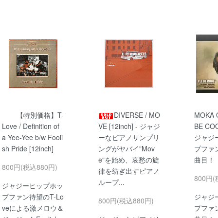
【特別価格】T-
DIVERSE / MO
MOKA O
Love / Definition of
VE [12inch] - ジャジ
BE COOL
a Yee-Yee b/w Fooli
ーなピアノサンプリ
ジャジ
sh Pride [12inch]
ングがヤバイ"Mov
プファ
e"を始め、哀愁の旋
曲目！
800円(税込880円)
律を紡ぎ出すピアノ
800円(
ループ...
ジャジーヒップホッ
プファン待望のT-Lo
ジャジ
800円(税込880円)
veによる激メロウ＆
プファ