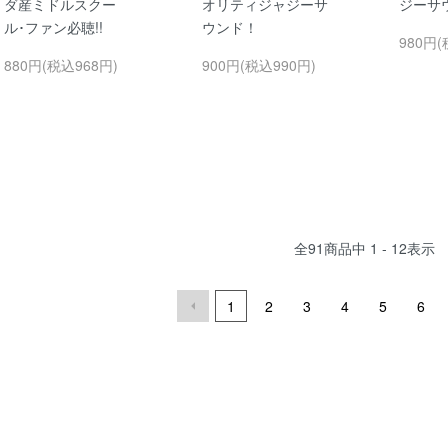
ダ産ミドルスクー
オリティジャジーサ
ジーサ
ル･ファン必聴!!
ウンド！
980円(
880円(税込968円)
900円(税込990円)
全
91
商品中
1 - 12
表示
1
2
3
4
5
6