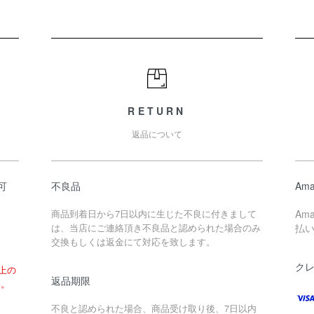
RETURN
返品について
可
不良品
Ama
商品到着日から7日以内に生じた不良に付きまして
Am
は、当店にご連絡頂き不良品と認められた場合のみ
払
交換もしくは返金にて対応を致します。
ク
以上の
返品期限
い。
不良と認められた場合、商品受け取り後、7日以内