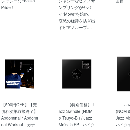
ジャジーなFoolish
ジャジーなピアノサ
曲目！
Pride！
ンプリングがヤバ
イ"Move"を始め、
哀愁の旋律を紡ぎ出
すピアノループ....
【500円OFF】【売
【特別価格】J
Ja
切れ次第取扱終了】
azz Swindle (NOM
(NOM & 
Abdominal / Abdomi
& Tsuyo-B ) / Jazz
Jazz Mo
nal Workout - カナ
Mo'saic EP - ハイク
ハイク