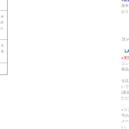
基本
おり
 静
山形
歌山
コ
 高
 鹿
※支
コン
商品
当店
いで
(過
ただ
※コ
号)
メー
い。