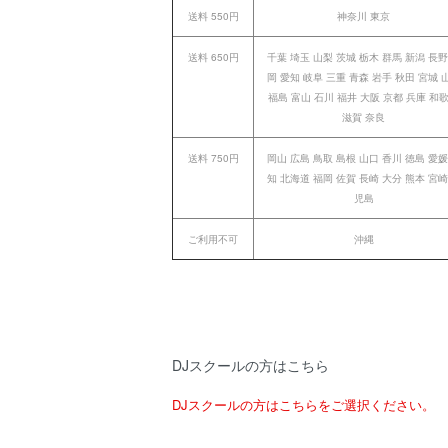
送料 550円
神奈川 東京
送料 650円
千葉 埼玉 山梨 茨城 栃木 群馬 新潟 長野
岡 愛知 岐阜 三重 青森 岩手 秋田 宮城 
福島 富山 石川 福井 大阪 京都 兵庫 和
滋賀 奈良
送料 750円
岡山 広島 鳥取 島根 山口 香川 徳島 愛媛
知 北海道 福岡 佐賀 長崎 大分 熊本 宮崎
児島
ご利用不可
沖縄
DJスクールの方はこちら
DJスクールの方はこちらをご選択ください。