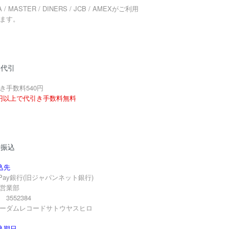
A / MASTER / DINERS / JCB / AMEXがご利用
ます。
品代引
き手数料540円
円以上で代引き手数料無料
行振込
込先
yPay銀行(旧ジャパンネット銀行)
営業部
3552384
ーダムレコードサトウヤスヒロ
込期日