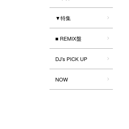
▼特集
■ REMIX盤
DJ's PICK UP
NOW