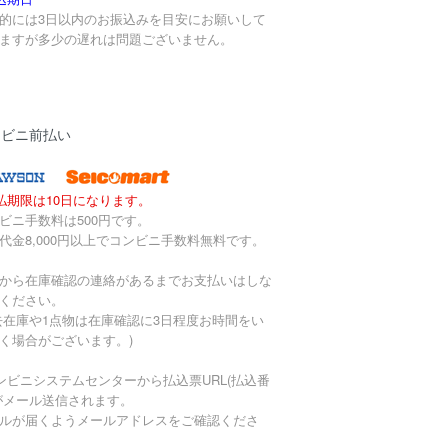
的には3日以内のお振込みを目安にお願いして
ますが多少の遅れは問題ございません。
ンビニ前払い
払期限は10日になります。
ビニ手数料は500円です。
代金8,000円以上でコンビニ手数料無料です。
から在庫確認の連絡があるまでお支払いはしな
ください。
去在庫や1点物は在庫確認に3日程度お時間をい
く場合がございます。)
ンビニシステムセンターから払込票URL(払込番
がメール送信されます。
ルが届くようメールアドレスをご確認くださ