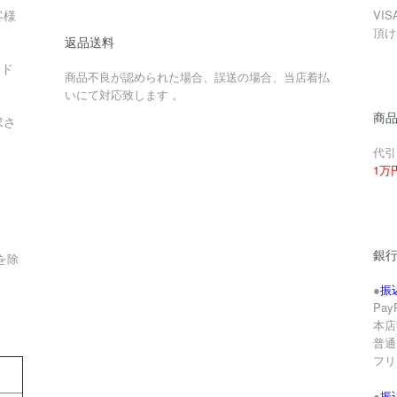
客様
VIS
頂け
返品送料
ード
商品不良が認められた場合、誤送の場合、当店着払
いにて対応致します 。
商
求さ
代引
1万
銀
を除
●
振
Pa
本店
。
普通 
フリ
●
振