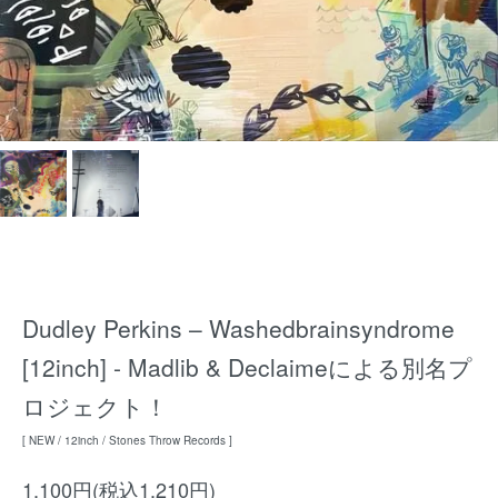
Dudley Perkins – Washedbrainsyndrome
[12inch] - Madlib & Declaimeによる別名プ
ロジェクト！
[ NEW / 12inch / Stones Throw Records ]
1,100円(税込1,210円)