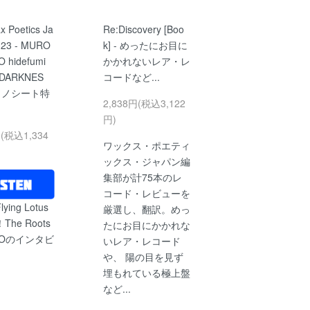
x Poetics Ja
Re:Discovery [Boo
l.23 - MURO
k] - めったにお目に
NO hidefumi
かかれないレア・レ
DARKNES
コードなど...
ソノシート特
2,838円(税込3,122
円)
円(税込1,334
ワックス・ポエティ
ックス・ジャパン編
集部が計75本のレ
コード・レビューを
lying Lotus
厳選し、翻訳。めっ
he Roots
たにお目にかかれな
ROのインタビ
いレア・レコード
や、 陽の目を見ず
埋もれている極上盤
など...