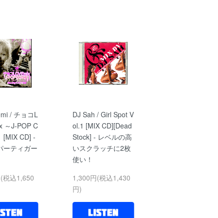
emi / チョコL
DJ Sah / Girl Spot V
x ～J-POP C
ol.1 [MIX CD][Dead
[MIX CD] -
Stock] - レベルの高
パーティガー
いスクラッチに2枚
使い！
円(税込1,650
1,300円(税込1,430
円)