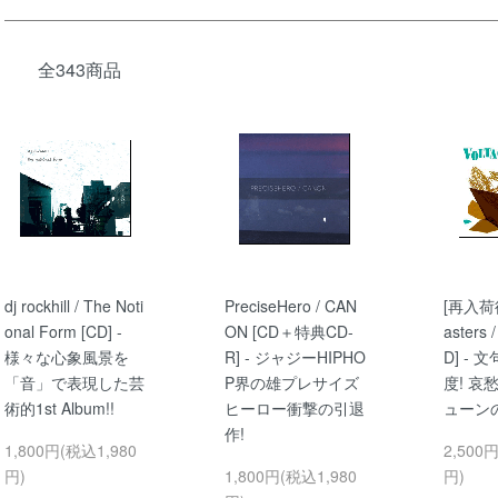
全343商品
dj rockhill / The Noti
PreciseHero / CAN
[再入荷待
onal Form [CD] -
ON [CD＋特典CD-
asters 
様々な心象風景を
R] - ジャジーHIPHO
D] -
「音」で表現した芸
P界の雄プレサイズ
度! 哀
術的1st Album!!
ヒーロー衝撃の引退
ューン
作!
1,800円(税込1,980
2,500
円)
1,800円(税込1,980
円)