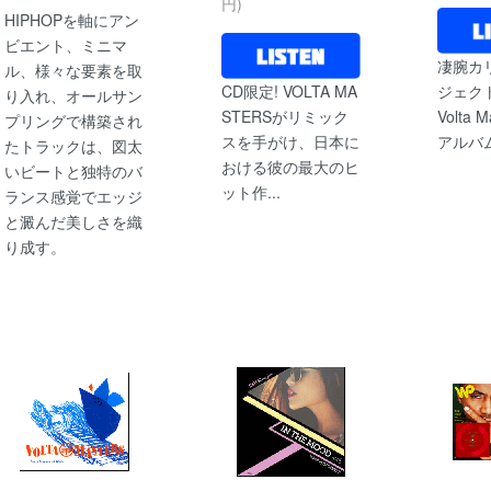
円)
HIPHOPを軸にアン
ビエント、ミニマ
凄腕カ
ル、様々な要素を取
CD限定! VOLTA MA
ジェク
り入れ、オールサン
STERSがリミック
Volta M
プリングで構築され
スを手がけ、日本に
アルバム
たトラックは、図太
おける彼の最大のヒ
いビートと独特のバ
ット作...
ランス感覚でエッジ
と澱んだ美しさを織
り成す。