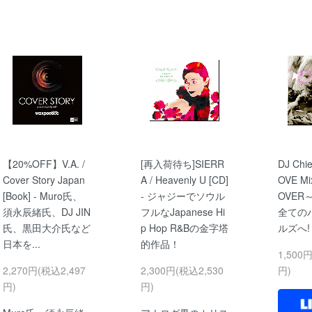
【20%OFF】V.A. /
[再入荷待ち]SIERR
DJ Chi
Cover Story Japan
A / Heavenly U [CD]
OVE Mi
[Book] - Muro氏、
- ジャジーでソウル
OVER～ 
須永辰緒氏、DJ JIN
フルなJapanese Hi
全ての
氏、黒田大介氏など
p Hop R&Bの金字塔
ルズへ!
日本を...
的作品！
1,500
2,270円(税込2,497
2,300円(税込2,530
円)
円)
円)