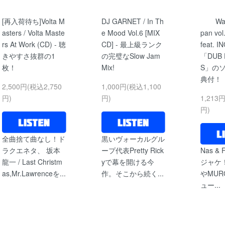
[再入荷待ち]Volta M
DJ GARNET / In Th
Wa
asters / Volta Maste
e Mood Vol.6 [MIX
pan vo
rs At Work (CD) - 聴
CD] - 最上級ランク
feat. I
きやすさ抜群の1
の完璧なSlow Jam
「DUB 
枚！
Mix!
S」の
典付！
2,500円(税込2,750
1,000円(税込1,100
円)
円)
1,213
円)
全曲捨て曲なし！ド
黒いヴォーカルグル
ラクエネタ、 坂本
ープ代表Pretty Rick
Nas & F
龍一 / Last Christm
yで幕を開ける今
ジャケ！T
as,Mr.Lawrenceを...
作。そこから続く...
やMU
ュー...