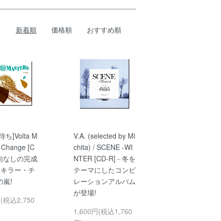
新着順
価格順
おすすめ順
ち]Volta M
V.A. (selected by Mi
/ Change [C
chita) / SCENE -WI
 文句なしの完成
NTER [CD-R] - 冬を
愁キラー・チ
テーマにしたコンピ
の嵐!
レーションアルバム
が登場!
円(税込2,750
1,600円(税込1,760