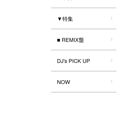
▼特集
■ REMIX盤
DJ's PICK UP
NOW