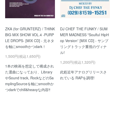
ZKA (for GRUNTERZ) / THINK
DJ CHEF THE FUNKY / SUM
BIG MIX SHOW VOL.4 -PURP
MER MADNESS "Soulful HipH
LE DROPS- [MIX CD] - 元ネタ
op Version” [MIX CD] - サンプ
を軸にsmoothかつdark！
リングトラック重視のヴィナ
ル!
1,500円(税込1,650円)
1,200円(税込1,320円)
1本の映画を想定して構成され
た選曲になっており、Library
此処近年アナログリリースさ
やSound track, RockなどのSa
れている RAPを調理!
mplingSourceを軸にsmoothか
つdarkでchill&heavyな内容‼︎