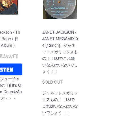
ackson / Th
JANET JACKSON /
t Rope ( 日
JANET MEGAMIX 0
Album )
4 [12inch] - ジャネ
ットメガミックスも
税込837円)
の！！DJでこれ嫌
いな人はいないでし
ょう！！
pをフューチャ
SOLD OUT
'Til It's G
o DeepやAn
ジャネットメガミッ
ngなど・・・
クスもの！！DJで
これ嫌いな人はいな
いでしょう！！