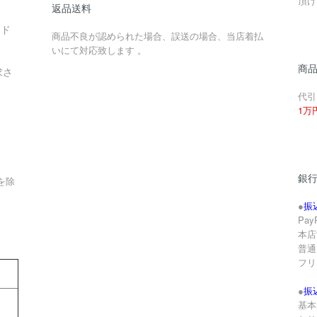
頂け
返品送料
ード
商品不良が認められた場合、誤送の場合、当店着払
いにて対応致します 。
商
求さ
代引
1万
銀
を除
●
振
Pa
本店
。
普通 
フリ
●
振
基本