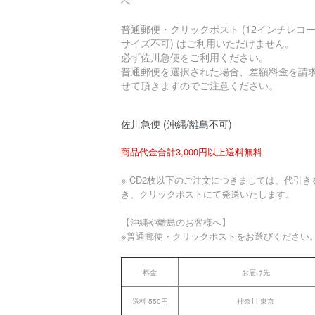
へ
普通郵便・クリックポスト (12インチレコ
サイズ不可) はご利用いただけません。
必ず佐川急便をご利用ください。
普通郵便を選択された場合、差額料金を請
せて頂きますのでご注意ください。
佐川急便 (沖縄/離島不可)
商品代金合計3,000円以上送料無料
※ CD2枚以下のご注文につきましては、代引き
き、クリックポストにて発送いたします。
【沖縄や離島のお客様へ】
※普通郵便・クリックポストをお選びください
料金
お届け先
送料 550円
神奈川 東京