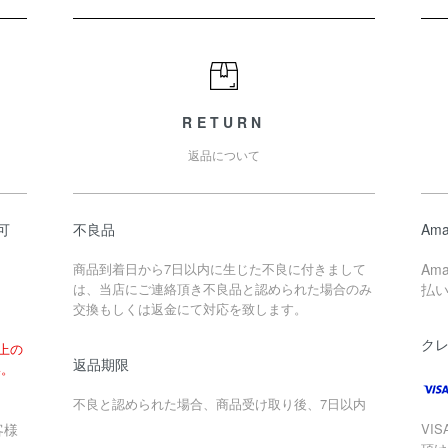
RETURN
返品について
可
不良品
Ama
商品到着日から7日以内に生じた不良に付きまして
Am
は、当店にご連絡頂き不良品と認められた場合のみ
払
交換もしくは返金にて対応を致します。
ク
以上の
返品期限
い。
不良と認められた場合、商品受け取り後、7日以内
客様
VIS