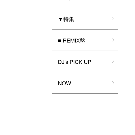
▼特集
■ REMIX盤
DJ's PICK UP
NOW