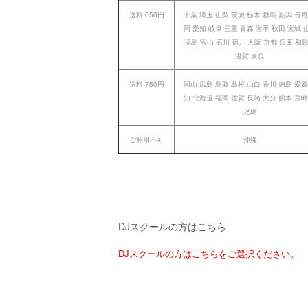
送料 650円
千葉 埼玉 山梨 茨城 栃木 群馬 新潟 長野
岡 愛知 岐阜 三重 青森 岩手 秋田 宮城 
福島 富山 石川 福井 大阪 京都 兵庫 和
滋賀 奈良
送料 750円
岡山 広島 鳥取 島根 山口 香川 徳島 愛媛
知 北海道 福岡 佐賀 長崎 大分 熊本 宮崎
児島
ご利用不可
沖縄
DJスクールの方はこちら
DJスクールの方はこちらをご選択ください。