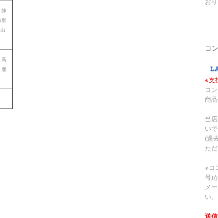
おり
 静
山形
歌山
コ
 高
 鹿
※支
コン
商品
当店
いで
(過
ただ
※コ
号)
メー
い。
送信