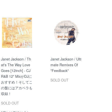
Janet Jackson / Th
Janet Jackson / Ulti
at's The Way Love
mate Remixes Of
Goes [12inch] - CJ
"Feedback"
R&B 12" MixがDJに
SOLD OUT
おすすめ！そしてこ
の盤にはアカペラも
収録！
SOLD OUT