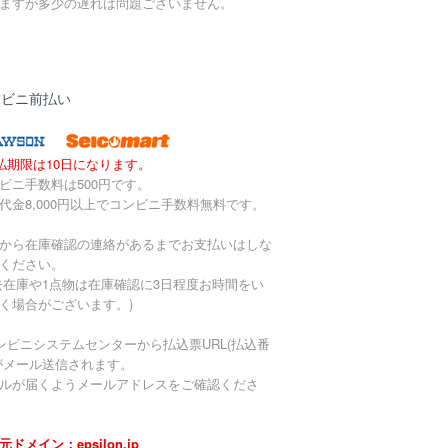
ますが多少の遅れは問題ございません。
ンビニ前払い
払期限は10日になります。
ビニ手数料は500円です。
代金8,000円以上でコンビニ手数料無料です。
から在庫確認の連絡があるまでお支払いはしな
ください。
去在庫や1点物は在庫確認に3日程度お時間をい
く場合がございます。)
ンビニシステムセンターから払込票URL(払込番
がメール送信されます。
ルが届くようメールアドレスをご確認くださ
元ドメイン：epsilon.jp