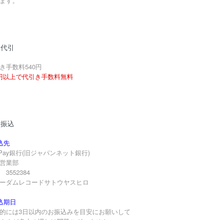
ます。
品代引
き手数料540円
円以上で代引き手数料無料
行振込
込先
yPay銀行(旧ジャパンネット銀行)
営業部
3552384
ーダムレコードサトウヤスヒロ
込期日
的には3日以内のお振込みを目安にお願いして