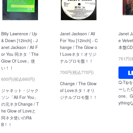
Billy Lawrence / Up
Janet Jackson / All
Janet J
& Down [12inch] - J
For You [12inch] - C
e Velve
anet Jackson / All F
hange / The Glow o
本盤CD 
or You 同ネタ「The
f Loveネタ！オリジ
761円(
Glow Of Love」使
ナルプロモ盤！！
い！！
700円(税込770円)
600円(税込660円)
Q-Ti
Change / The Glow
ーしたGot 
ジャネット・ジャク
of Loveネタ！オリ
one、G
ソン「All For You」
ジナルプロモ盤！！
ythi
の元ネタChange / T
he Glow of Loveと
同ネタ使いのR&
B！！