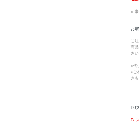
※ 
お
ご注
商品
さい
※代
※ご
きも
DJ
DJ