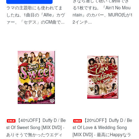
きなら通して聴いて納得でき
ラマの主題歌にも使われてま
る1枚ですね。『Ain't No Mou
したね、1曲目の『Alfie』カヴ
ntain』のカバー、MURO氏が1
ァー、「セデス」のCM曲で...
2インチ...
【40%OFF】Duffy D / Be
【20%OFF】Duffy D / Be
st Of Sweet Song [MIX DVD] -
st Of Love & Wedding Song
ありそうで無かったウエディ
[MIX DVD] - 最高にHappyなラ