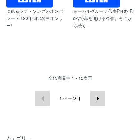
に残るラブ・ソングのオンパ
ォーカルグループ代表Pretty Ri
レード!! 20年間の名曲オンリ
ckyで幕を開ける今作。そこか
ー!
ら続く...
全
19
商品中
1 - 12
表示
1
ページ目
カテゴリー