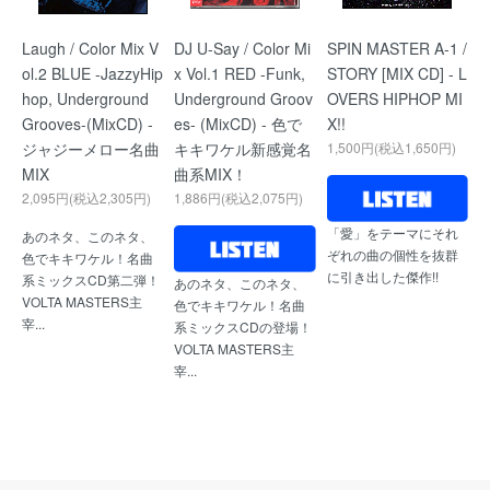
Laugh / Color Mix V
DJ U-Say / Color Mi
SPIN MASTER A-1 /
ol.2 BLUE -JazzyHip
x Vol.1 RED -Funk,
STORY [MIX CD] - L
hop, Underground
Underground Groov
OVERS HIPHOP MI
Grooves-(MixCD) -
es- (MixCD) - 色で
X!!
ジャジーメロー名曲
キキワケル新感覚名
1,500円(税込1,650円)
MIX
曲系MIX！
2,095円(税込2,305円)
1,886円(税込2,075円)
「愛」をテーマにそれ
あのネタ、このネタ、
ぞれの曲の個性を抜群
色でキキワケル！名曲
に引き出した傑作!!
系ミックスCD第二弾！
あのネタ、このネタ、
VOLTA MASTERS主
色でキキワケル！名曲
宰...
系ミックスCDの登場！
VOLTA MASTERS主
宰...