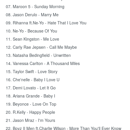
07. Maroon 5 - Sunday Morning
08. Jason Derulo - Marry Me
09. Rihanna ft.Ne-Yo - Hate That I Love You
10. Ne-Yo - Because Of You
11. Sean Kingston - Me Love
12. Carly Rae Jepsen - Call Me Maybe
13. Natasha Bedingfield - Unwritten
14. Vanessa Carlton - A Thousand Miles
15. Taylor Swift - Love Story
16. Che'nelle - Baby I Love U
17. Demi Lovato - Let It Go
18. Ariana Grande - Baby I
19. Beyonce - Love On Top
20. R.Kelly - Happy People
21. Jason Mraz - I'm Yours
22. Boyz II Men ft.Charlie Wilson - More Than You'll Ever Know