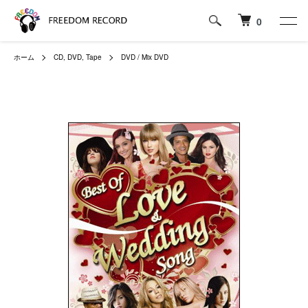
0
ホーム
CD, DVD, Tape
DVD / Mix DVD