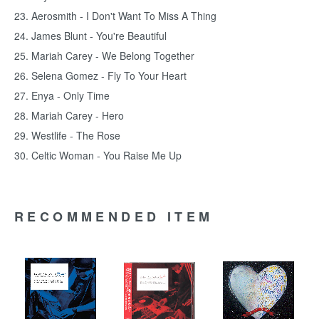
23. Aerosmith - I Don't Want To Miss A Thing
24. James Blunt - You're Beautiful
25. Mariah Carey - We Belong Together
26. Selena Gomez - Fly To Your Heart
27. Enya - Only Time
28. Mariah Carey - Hero
29. Westlife - The Rose
30. Celtic Woman - You Raise Me Up
RECOMMENDED ITEM