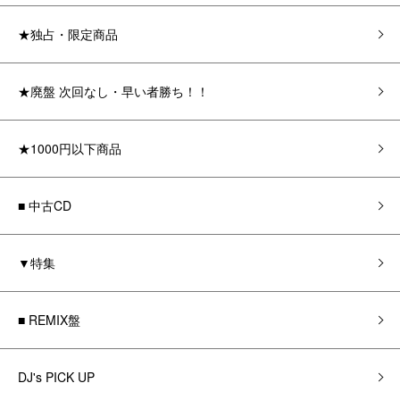
★独占・限定商品
★廃盤 次回なし・早い者勝ち！！
★1000円以下商品
■ 中古CD
▼特集
■ REMIX盤
DJ's PICK UP