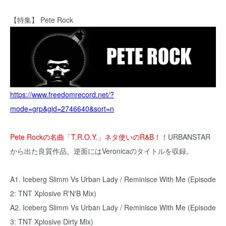
【特集】 Pete Rock
https://www.freedomrecord.net/?
mode=grp&gid=2746640&sort=n
Pete Rockの名曲「T.R.O.Y.」ネタ使いのR&B！！
URBANSTAR
から出た良質作品。逆面にはVeronicaのタイトルを収録。
A1. Iceberg Slimm Vs Urban Lady / Reminisce With Me (Episode
2: TNT Xplosive R'N'B Mix)
A2. Iceberg Slimm Vs Urban Lady / Reminisce With Me (Episode
3: TNT Xplosive Dirty Mix)