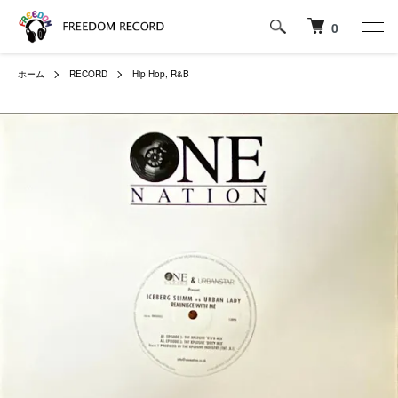
0
ホーム
RECORD
Hip Hop, R&B