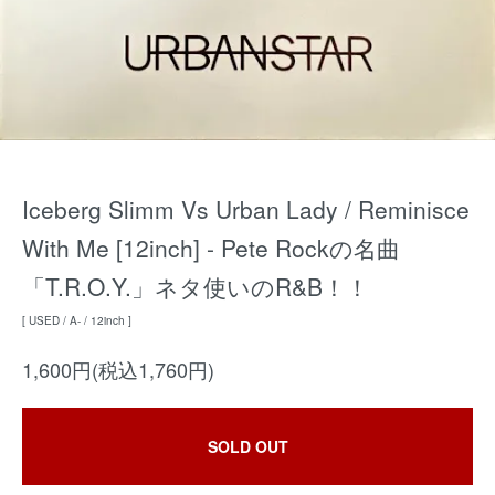
Iceberg Slimm Vs Urban Lady / Reminisce
With Me [12inch] - Pete Rockの名曲
「T.R.O.Y.」ネタ使いのR&B！！
[ USED / A- / 12inch ]
1,600円(税込1,760円)
SOLD OUT