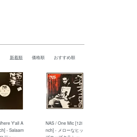
新着順
価格順
おすすめ順
here Y'all A
NAS / One Mic [12i
nch] - Salaam
nch] - メローなヒッ
プロデュー
プホップクラシッ