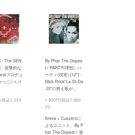
 / The SEN
By Phar The Dopes
"] - 攻撃的な
t / PARTY(理想), パ
taraiプロデュ
ーティ(現実) [12"] -
かっこいい1
Slick Rrick"La-Di-Da
-Di"の替え歌が...
円(税込1,320
1,800円(税込1,980
円)
Kreva + Cuezeroに
よるユニット、By P
har The Dopest！冒