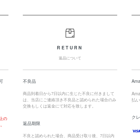
RETURN
返品について
可
不良品
Ama
商品到着日から7日以内に生じた不良に付きまして
Am
は、当店にご連絡頂き不良品と認められた場合のみ
払
交換もしくは返金にて対応を致します。
ク
以上の
返品期限
い。
不良と認められた場合、商品受け取り後、7日以内