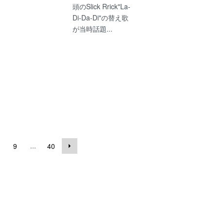
頭のSlick Rrick"La-
Di-Da-Di"の替え歌
が当時話題...
...
9
40