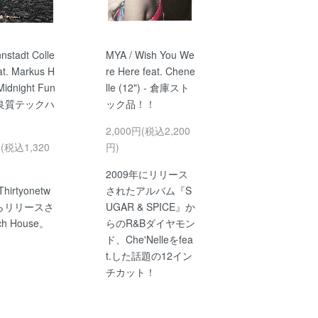
stadt Colle
MYA / Wish You We
eat. Markus H
re Here feat. Chene
Midnight Fun
lle (12") - 倉庫スト
 - 良質テックハ
ック品！！
2,000円(税込2,200
円(税込1,320
円)
2009年にリリース
hirtyonetw
されたアルバム『S
からリリースさ
UGAR & SPICE』か
h House。
らのR&Bダイヤモン
ド、Che'Nelleをfea
t.した話題の12イン
チカット！