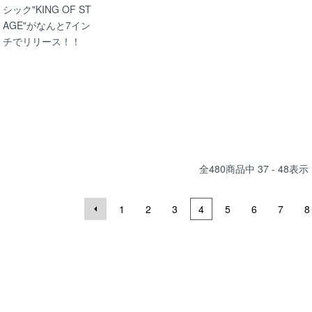
シック"KING OF ST
AGE"がなんと7イン
チでリリース！！
全
480
商品中
37 - 48
表示
1
2
3
4
5
6
7
8