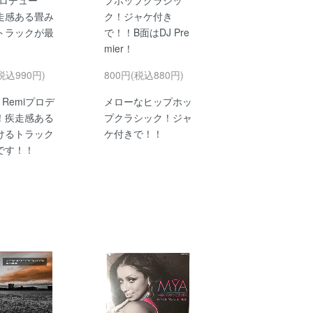
走感ある畳み
ク！ジャケ付き
トラックが最
で！！B面はDJ Pre
mier！
税込990円)
800円(税込880円)
m Remiプロデ
メローなヒップホッ
！疾走感ある
プクラシック！ジャ
けるトラック
ケ付きで！！
です！！