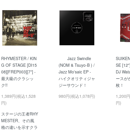
RHYMESTER / KIN
Jazz Swindle
SUIKEN
G OF STAGE [DI15
(NOM & Tsuyo-B ) /
SE [12
08][FREP003][7"] -
Jazz Mo'saic EP -
DJ Wa
最大級のクラシッ
ハイクオリティジャ
ースが
ク!!
ジーサウンド！
枚！
1,389円(税込1,528
980円(税込1,078円)
1,200
円)
円)
ステージの王者RHY
MESTER、その風
格の違いを示すクラ