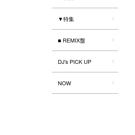
▼特集
■ REMIX盤
DJ's PICK UP
NOW