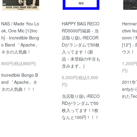
NAS / Made You Lo
HAPPY BAG RECO
Hermann
ok, One Mic [12inc
RD5000円福袋 - 当
ctive f
h] - Incredible Bong
店取り扱いRECOR
omm / 
o Band 「Apache」
Dがランダムで50枚
[12"]
ネタの人気曲！
入ってます！(新
ウス！
品・未登録の中古も
800円(税込880円)
1,200
含みます。)
円)
Incredible Bongo B
5,000円(税込5,500
and 「Apache」ネ
2011年T
円)
タの人気曲！！！
enty
当店取り扱いRECO
れたTec
RDがランダムで50
枚入ってます！1枚
なんと100円！！！