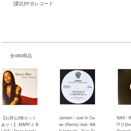
[委託]中古レコード
全480商品
【お得な2枚セット
Jaheim / Just In Ca
NAS / W
あり！】 MARY J. B
se (Remix) feat. NA
t? [12i
LIGE / Deep Inside,
S [12inch] - Tom To
Remi