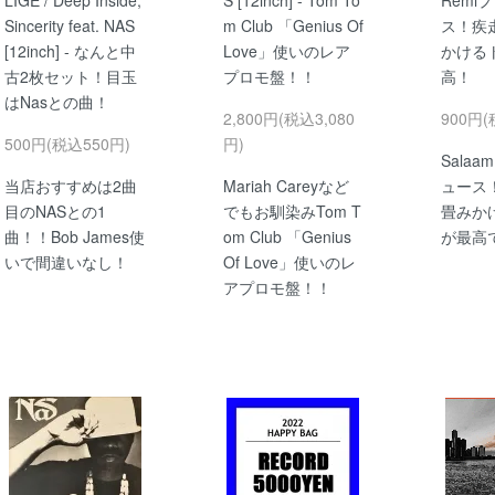
Sincerity feat. NAS
m Club 「Genius Of
ス！疾
[12inch] - なんと中
Love」使いのレア
かける
古2枚セット！目玉
プロモ盤！！
高！
はNasとの曲！
2,800円(税込3,080
900円(
500円(税込550円)
円)
Salaa
当店おすすめは2曲
Mariah Careyなど
ュース
目のNASとの1
でもお馴染みTom T
畳みか
曲！！Bob James使
om Club 「Genius
が最高
いで間違いなし！
Of Love」使いのレ
アプロモ盤！！