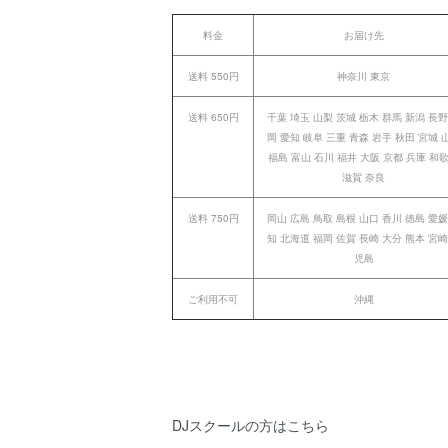
料金
お届け先
送料 550円
神奈川 東京
送料 650円
千葉 埼玉 山梨 茨城 栃木 群馬 新潟 長野
岡 愛知 岐阜 三重 青森 岩手 秋田 宮城 
福島 富山 石川 福井 大阪 京都 兵庫 和
滋賀 奈良
送料 750円
岡山 広島 鳥取 島根 山口 香川 徳島 愛媛
知 北海道 福岡 佐賀 長崎 大分 熊本 宮崎
児島
ご利用不可
沖縄
DJスクールの方はこちら