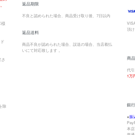
返品期限
い。
不良と認められた場合、商品受け取り後、7日以内
客様
VIS
頂け
返品送料
ード
商品不良が認められた場合、誤送の場合、当店着払
いにて対応致します 。
商
求さ
代引
1万
銀
を除
●
振
Pa
本店
。
普通 