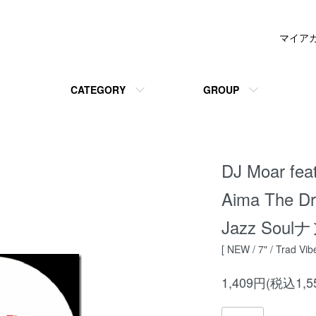
マイア
CATEGORY
GROUP
DJ Moar fea
Aima The Dre
Jazz Sou
[ NEW / 7" / Trad Vibe
1,409円(税込1,5