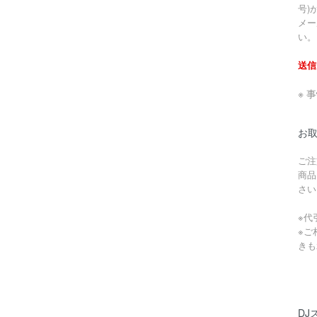
号)
メー
い。
送信
※ 
お
ご注
商品
さい
※代
※ご
きも
DJ