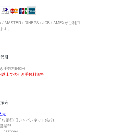
A / MASTER / DINERS / JCB / AMEXがご利用
ます。
品代引
き手数料540円
円以上で代引き手数料無料
行振込
込先
yPay銀行(旧ジャパンネット銀行)
営業部
3552384