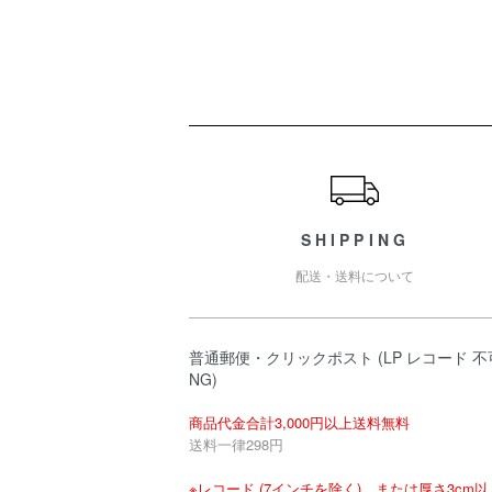
ショッピングガイド
SHIPPING
配送・送料について
普通郵便・クリックポスト (LP レコード 不
NG)
商品代金合計3,000円以上送料無料
送料一律298円
※レコード (7インチを除く)、または厚さ3cm