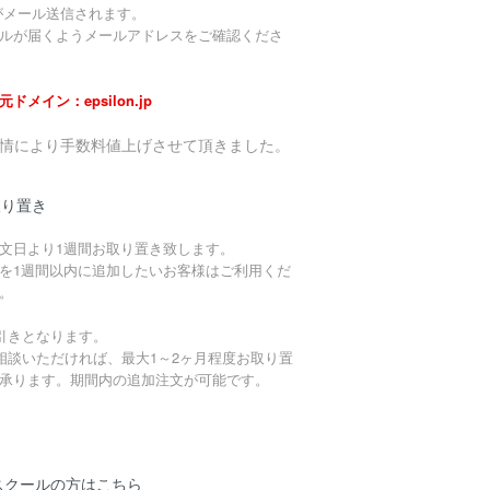
がメール送信されます。
ルが届くようメールアドレスをご確認くださ
元ドメイン：epsilon.jp
事情により手数料値上げさせて頂きました。
取り置き
文日より1週間お取り置き致します。
を1週間以内に追加したいお客様はご利用くだ
。
引きとなります。
相談いただければ、最大1～2ヶ月程度お取り置
承ります。期間内の追加注文が可能です。
スクールの方はこちら