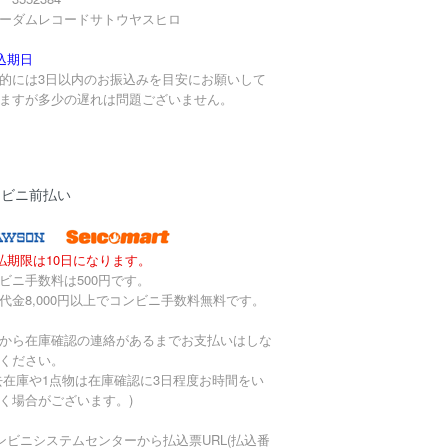
ーダムレコードサトウヤスヒロ
込期日
的には3日以内のお振込みを目安にお願いして
ますが多少の遅れは問題ございません。
ンビニ前払い
払期限は10日になります。
ビニ手数料は500円です。
代金8,000円以上でコンビニ手数料無料です。
から在庫確認の連絡があるまでお支払いはしな
ください。
去在庫や1点物は在庫確認に3日程度お時間をい
く場合がございます。)
ンビニシステムセンターから払込票URL(払込番