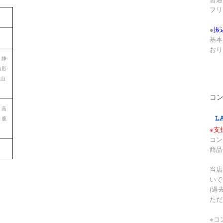
フリ
●
振
基本
おり
 静
山形
歌山
コ
 高
 鹿
※支
コン
商品
当店
いで
(過
ただ
※コ