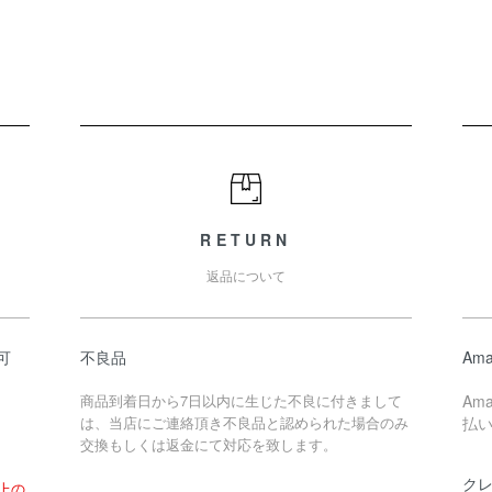
RETURN
返品について
可
不良品
Ama
商品到着日から7日以内に生じた不良に付きまして
Am
は、当店にご連絡頂き不良品と認められた場合のみ
払
交換もしくは返金にて対応を致します。
ク
以上の