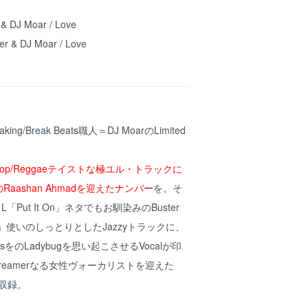
& DJ Moar / Love
r & DJ Moar / Love
king/Break Beats職人＝DJ MoarのLimited
 Hop/Reggaeテイストな極ユル・トラックに
ersのRaashan Ahmadを迎えたナンバー
を。そ
 L「Put It On」ネタでもお馴染みのBuster
ations」使いのしっとりとしたJazzyトラックに、
netsをのLadybugを思い起こさせるVocalが印
 Dreamerなる女性ヴォーカリストを迎えた
を収録。