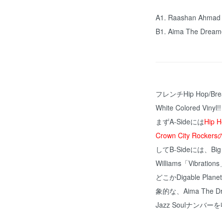
A1.
Raashan Ahmad 
B1. Aima The Dreame
フレンチHip Hop/Brea
White Colored Vinyl!!
まずA-Sideには
Hip
Crown City Rock
してB-Sideには、Big
Williams「Vibr
どこかDigable Pla
象的な、Aima The
Jazz Soulナンバー