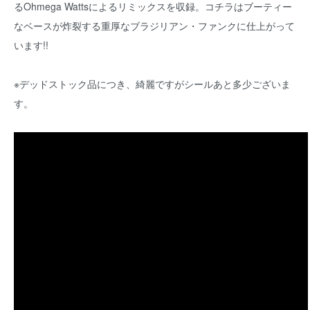
るOhmega Wattsによるリミックスを収録。コチラはブーティー
なベースが炸裂する重厚なブラジリアン・ファンクに仕上がって
います!!
※デッドストック品につき、綺麗ですがシールあと多少ございま
す。