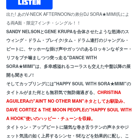
出た! あのV-NECK AFTERNOONの弟分DJ SORA★MIMI氏によ
る両A面・限定7インチ・シングル！！
SANDY NELSONとGENE KRUPAを合体させたような怒涛のス
ウィング・ドラム・ブレイク/タム・ドラム連打のジャングル・
ビートに、ヤッホーな掛け声やガッツのあるロッキンなギター・
リフをブチ噛ましつつ突っ走る"DANCE WITH
SORA★MIMI"は、多幸感溢れるコーラスも交えた中盤以降の展
開も聞きモノ!
そしてカップリングには"HAPPY SOUL WITH SORA★MIMI"の
タイトルがまた何とも無邪気で無防備過ぎる、
CHRISTINA
AGUILERAの"AIN'T NO OTHER MAN"ネタとしてお馴染み、
DAVE CORTEZ & THE MOON PEOPLEの"HAPPY SOUL WITH
A HOOK"使いのハッピー・チューンを収録。
タイトゥン・アップ'ビートに陽気な巻き舌ラテンの声ネタやジ
ェット気流の如く上昇するシンセ・SEなどを効果的に配し、こ