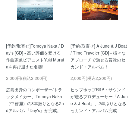
[予約/取寄せ]Tomoya Naka / D
[予約/取寄せ] A June & J Beat
ay's [CD] - 高い評価を受ける
/ Time Traveler [CD] - 様々な
作曲家兼ピアニストYuki Murat
アプローチで魅せる貫禄のセ
aを再び迎えた名盤!
カンド・アルバム！
2,000円(税込2,200円)
2,000円(税込2,200円)
広島出身のコンポーザー/トラ
ヒップホップR&B・サウンド
ックメイカー、Tomoya Naka
が迸るプロデューサー「A Jun
（中智彌）の3年振りとなる2n
e & J Beat」、2年ぶりとなる
dアルバム『Day's』が完成。
セカンド・アルバム完成！