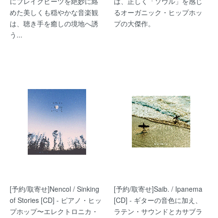
にブレイクビーツを絶妙に絡
は、正しく「ソウル」を感じ
めた美しくも穏やかな音楽観
るオーガニック・ヒップホッ
は、聴き手を癒しの境地へ誘
プの大傑作。
う...
[予約/取寄せ]Nencol / Sinking
[予約/取寄せ]Saib. / Ipanema
of Stories [CD] - ピアノ・ヒッ
[CD] - ギターの音色に加え、
プホップ〜エレクトロニカ・
ラテン・サウンドとカサブラ