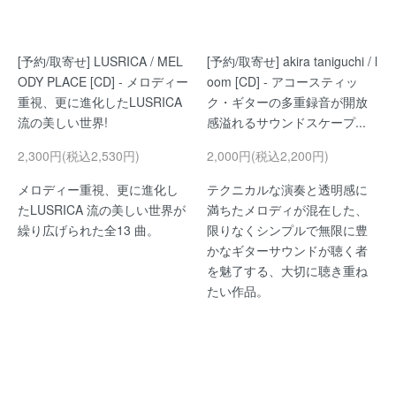
[予約/取寄せ] LUSRICA / MEL
[予約/取寄せ] akira taniguchi / l
ODY PLACE [CD] - メロディー
oom [CD] - アコースティッ
重視、更に進化したLUSRICA
ク・ギターの多重録音が開放
流の美しい世界!
感溢れるサウンドスケープ...
2,300円(税込2,530円)
2,000円(税込2,200円)
メロディー重視、更に進化し
テクニカルな演奏と透明感に
たLUSRICA 流の美しい世界が
満ちたメロディが混在した、
繰り広げられた全13 曲。
限りなくシンプルで無限に豊
かなギターサウンドが聴く者
を魅了する、大切に聴き重ね
たい作品。