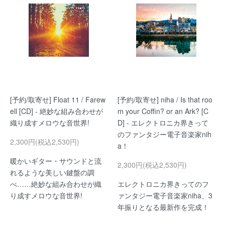
[予約/取寄せ] Float 11 / Farew
[予約/取寄せ] niha / Is that roo
ell [CD] - 絶妙な組み合わせが
m your Coffin? or an Ark? [C
織り成すメロウな音世界!
D] - エレクトロニカ界きって
のファンタジー電子音楽家nih
2,300円(税込2,530円)
a！
暖かいギター・サウンドと流
2,300円(税込2,530円)
れるような美しい鍵盤の調
べ……絶妙な組み合わせが織
エレクトロニカ界きってのフ
り成すメロウな音世界!
ァンタジー電子音楽家niha、3
年振りとなる最新作を完成！