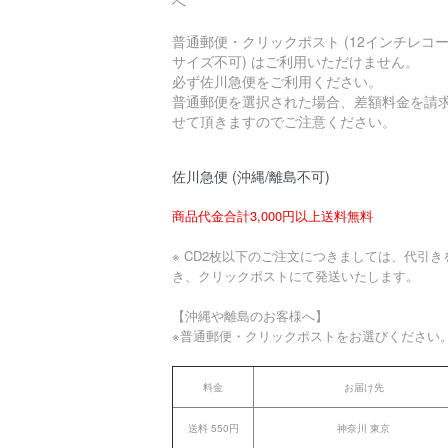
へ
普通郵便・クリックポスト (12インチレコ
サイズ不可) はご利用いただけません。
必ず佐川急便をご利用ください。
普通郵便を選択された場合、差額料金を請
せて頂きますのでご注意ください。
佐川急便 (沖縄/離島不可)
商品代金合計3,000円以上送料無料
※ CD2枚以下のご注文につきましては、代引き
き、クリックポストにて発送いたします。
【沖縄や離島のお客様へ】
※普通郵便・クリックポストをお選びください
料金
お届け先
送料 550円
神奈川 東京