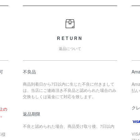
RETURN
返品について
可
不良品
Ama
商品到着日から7日以内に生じた不良に付きまして
Am
は、当店にご連絡頂き不良品と認められた場合のみ
払
交換もしくは返金にて対応を致します。
ク
以上の
返品期限
い。
不良と認められた場合、商品受け取り後、7日以内
客様
VIS