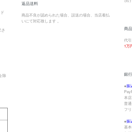
頂け
返品送料
ード
商品不良が認められた場合、誤送の場合、当店着払
いにて対応致します 。
商
求さ
代引
1万
銀
を除
●
振
Pa
本店
。
普通 
フリ
●
振
基本