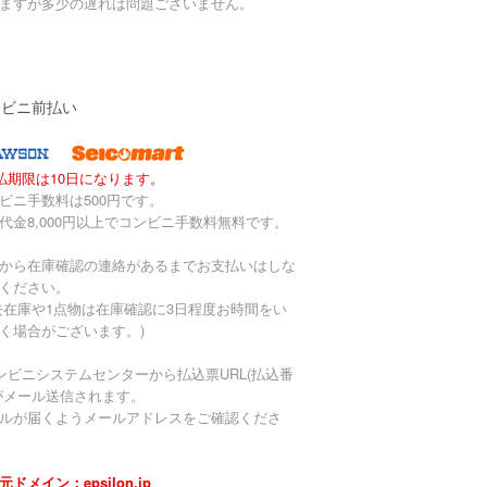
ますが多少の遅れは問題ございません。
ンビニ前払い
払期限は10日になります。
ビニ手数料は500円です。
代金8,000円以上でコンビニ手数料無料です。
から在庫確認の連絡があるまでお支払いはしな
ください。
去在庫や1点物は在庫確認に3日程度お時間をい
く場合がございます。)
ンビニシステムセンターから払込票URL(払込番
がメール送信されます。
ルが届くようメールアドレスをご確認くださ
元ドメイン：epsilon.jp