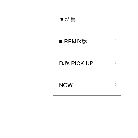
▼特集
■ REMIX盤
DJ's PICK UP
NOW