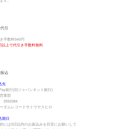
ます。
品代引
き手数料540円
円以上で代引き手数料無料
行振込
込先
yPay銀行(旧ジャパンネット銀行)
営業部
3552384
ーダムレコードサトウヤスヒロ
込期日
的には3日以内のお振込みを目安にお願いして