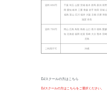
送料 650円
千葉 埼玉 山梨 茨城 栃木 群馬 新潟 長野
岡 愛知 岐阜 三重 青森 岩手 秋田 宮城 
福島 富山 石川 福井 大阪 京都 兵庫 和
滋賀 奈良
送料 750円
岡山 広島 鳥取 島根 山口 香川 徳島 愛媛
知 北海道 福岡 佐賀 長崎 大分 熊本 宮崎
児島
ご利用不可
沖縄
DJスクールの方はこちら
DJスクールの方はこちらをご選択ください。