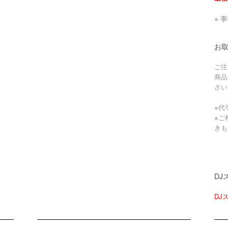
※ 
お
ご注
商品
さい
※代
※ご
きも
DJ
DJ