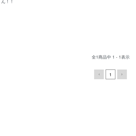
ん！！
全
1
商品中
1 - 1
表示
1