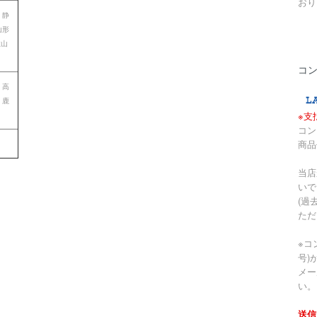
おり
 静
山形
歌山
コ
 高
 鹿
※支
コン
商品
当店
いで
(過
ただ
※コ
号)
メー
い。
送信