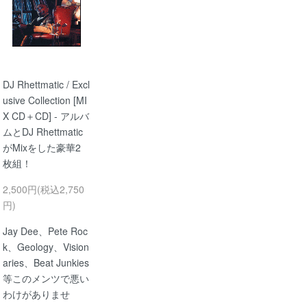
DJ Rhettmatic / Excl
usive Collection [MI
X CD＋CD] - アルバ
ムとDJ Rhettmatic
がMixをした豪華2
枚組！
2,500円(税込2,750
円)
Jay Dee、Pete Roc
k、Geology、Vision
aries、Beat Junkies
等このメンツで悪い
わけがありませ