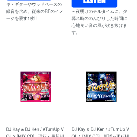
キ・ギターやウッドベースの
録音を含め、従来のRFのイメ
～夜明けのチルタイムに、夕
ージを覆す1枚!!
暮れ時ののんびりした時間に
心地良い音の風が吹き抜けま
す。
DJ Kay & DJ Ken / #TurnUp V
DJ Kay & DJ Ken / #TurnUp V
OL.2 [MIX CD] - 現行～最新HI
OL.1 [MIX CD] - 新譜～現行HI