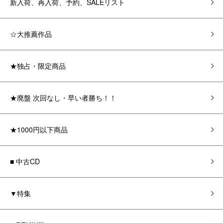
新入荷、再入荷、予約、SALEリスト
☆大推薦作品
★独占・限定商品
★廃盤 次回なし・早い者勝ち！！
★1000円以下商品
■ 中古CD
▼特集