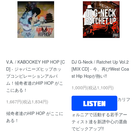
V.A. / KABOOKEY HIP HOP [C
DJ G-Neck / Ratchet Up Vol.2
D] - ジャパニーズヒップホッ
[MIX CD] - 今、再びWest Coa
プコンピレーションアルバ
st Hip Hopが熱い!!
ム！傾奇者達のHIP HOP がこ
1,000円(税込1,100円)
こにある！
カリフ
1,667円(税込1,834円)
傾奇者達のHIP HOP がここに
ォルニアで活動する若手アー
ある！
ティスト達を新譜中心の選曲
でピックアップ!!