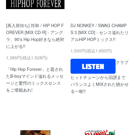
[再入荷待ち] 符和 / HIP HOP F
DJ NONKEY / SWAG CHAMP
OREVER [MIX CD-R] - アング
S 3 [MIX CD] - センス溢れたリ
ラ、90's Hip Hop好きなら絶対
アルHIP HOPミックス!!
に上がる!!
1,500円(税込1,650円)
1,389円(税込1,528円)
クラブ
「Hip Hop Forever」と題され
たB-boyマインド溢れるメッセ
ヒットチューンから旧譜まで
ージと驚愕のミックスセンス
バランスよくMIXされた聴かせ
をご堪能あれ!
る一枚!!