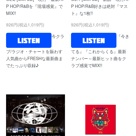
P HOP/R&Bを『現場感覚』で
P HOP/R&B好きは絶対『マス
MIX!!
ト』な1枚!!
926円(税込1,019円)
926円(税込1,019円)
今クラ
『今き
ブ/ラジオ・チャートを賑わす
てる』『これからくる』最新
人気曲からFRESHな最新曲ま
ナンバー～最新ヒット曲をク
でたっぷり収録♪
ラブ感覚でMIX!!