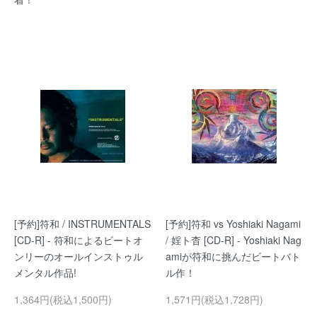
[予約]符和 / INSTRUMENTALS
[予約]符和 vs Yoshiaki Nagami
[CD-R] - 符和によるビートオ
/ 婬ト杳 [CD-R] - Yoshiaki Nag
ンリーのオールインストゥル
amiが符和に挑んだビートバト
メンタル作品!
ル作！
1,364円(税込1,500円)
1,571円(税込1,728円)