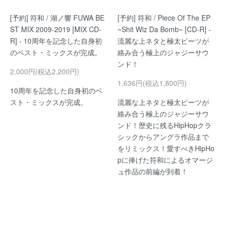
[予約] 符和 / 湖ノ響 FUWA BE
[予約] 符和 / Piece Of The EP
ST MIX 2009-2019 [MIX CD-
~Shit Wiz Da Bomb~ [CD-R] -
R] - 10周年を記念した自身初
流麗な上ネタと極太ビーツが
のベスト・ミックスが完成。
絡み合う極上のジャジーサウ
ンド！
2,000円(税込2,200円)
1,636円(税込1,800円)
10周年を記念した自身初のベ
スト・ミックスが完成。
流麗な上ネタと極太ビーツが
絡み合う極上のジャジーサウ
ンド！歴史に残るHipHopクラ
シックからアングラ作品まで
をリミックス！愛すべきHipHo
pに捧げた符和によるオマージ
ュ作品の前編が到着！