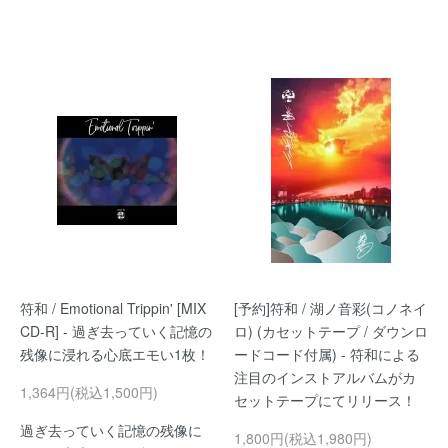
符和 / Emotional Trippin' [MIX
[予約]符和 / 湖ノ音彩(コノネイ
CD-R] - 過ぎ去っていく記憶の
ロ) (カセットテープ / ダウンロ
残像に浸れる心底エモい1枚！
ードコード付属) - 符和による
注目のインストアルバムがカ
1,364円(税込1,500円)
セットテープにてリリース！
過ぎ去っていく記憶の残像に
1,800円(税込1,980円)