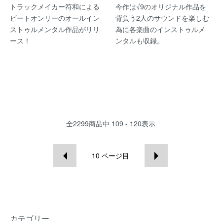
トラックメイカー符和による
今作は√9のオリジナル作品を
ビートオンリーのオールイン
背負う2人のサウンドを楽しむ
ストゥルメンタル作品がリリ
為に各楽曲のインストゥルメ
ース！
ンタルも収録。
全
2299
商品中
109 - 120
表示
10
ページ目
カテゴリー