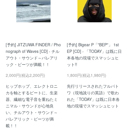
[予約] JITZUWA FINDER / Pho
[予約] Bigear P「"BEP"」 1st
nograph of Waves [CD] - チル
EP [CD] - 「TODAY」は既に日
アウト・サウンド～バレアリ
本各地の現場でスマッシュヒ
ック・ビーツが満載！！
ット!!
2,000円(税込2,200円)
1,800円(税込1,980円)
ヒップホップ、エレクトロニ
先行リリースされたフルパト
カを軸とするビートに、生楽
ワ（現地訛りの英語）で歌わ
器、繊細な電子音を重ねたミ
れた「TODAY」は既に日本各
ニマル・サウンドが心地良
地の現場でスマッシュヒット
い、チルアウト・サウンド～
バレアリック・ビーツが満
載！！