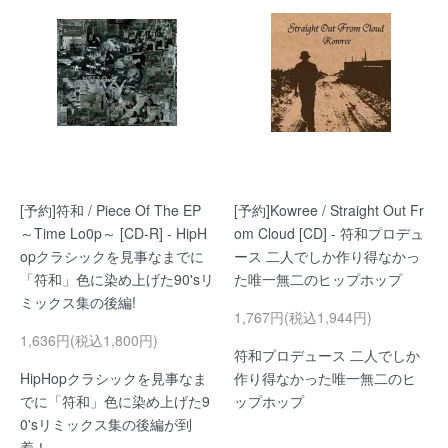
[予約]符和 / Piece Of The EP
[予約]Kowree / Straight Out Fr
～Time Lo0p～ [CD-R] - HipH
om Cloud [CD] - 符和プロデュ
opクラシックを見事なまでに
ース 二人でしか作り得なかっ
「符和」色に染め上げた90'sリ
た唯一無二のヒップホップ
ミックス集の後編!
1,767円(税込1,944円)
1,636円(税込1,800円)
符和プロデュース 二人でしか
HipHopクラシックを見事なま
作り得なかった唯一無二のヒ
でに「符和」色に染め上げた9
ップホップ
0'sリミックス集の後編が到
着！