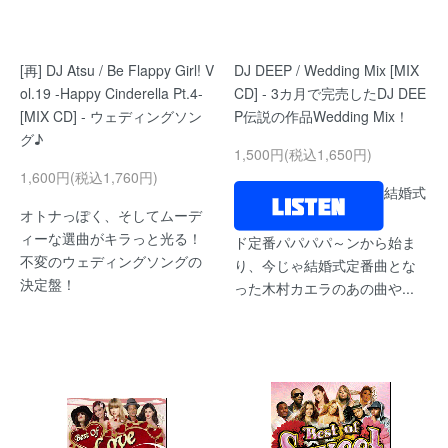
[再] DJ Atsu / Be Flappy Girl! V
DJ DEEP / Wedding Mix [MIX
ol.19 -Happy Cinderella Pt.4-
CD] - 3カ月で完売したDJ DEE
[MIX CD] - ウェディングソン
P伝説の作品Wedding Mix！
グ♪
1,500円(税込1,650円)
1,600円(税込1,760円)
結婚式
オトナっぽく、そしてムーデ
ィーな選曲がキラっと光る！
ド定番パパパパ～ンから始ま
不変のウェディングソングの
り、今じゃ結婚式定番曲とな
決定盤！
った木村カエラのあの曲や...