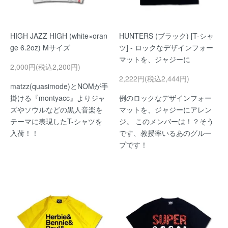
HIGH JAZZ HIGH (white×oran
HUNTERS (ブラック) [T-シャ
ge 6.2oz) Mサイズ
ツ] - ロックなデザインフォー
マットを、ジャジーに
2,000円(税込2,200円)
2,222円(税込2,444円)
matzz(quasimode)とNOMが手
掛ける『montyacc』よりジャ
例のロックなデザインフォー
ズやソウルなどの黒人音楽を
マットを、ジャジーにアレン
テーマに表現したT-シャツを
ジ。 このメンバーは！？そう
入荷！！
です、教授率いるあのグルー
プです！