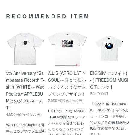
RECOMMENDED ITEM
5th Anniversary "Ba
A.L.S (AFRO LATIN
DIGGIN' (ホワイト)
mbaataa Record" T-
SOUL) - 音まで伝わ
- [ FREEDOM MUSI
shirt (WHITE) - Wax
ってくるようなサン
C Tシャツ ]
PoeticsとAPPLEBU
プリングデザイン！
SOLD OUT
Mとのダブルネーム
2,500円(税込2,750円)
『Diggin' In The Crate
T！
s』 DIGGIN’Tシャツ5カ
HOT! でHIP! なDANCE
4,500円(税込4,950円)
ラー！レコードを探し
TRACK満載なキラーア
ているときの躍動感をD
ルバムから音まで伝わ
Wax Poetics Japan 5周
IGGIN’の文字で表現し
ってくるようなサンプ
年とヒップホップ生誕4
ました。
リングデザイン「A.L.