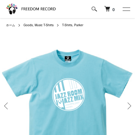
0
ホーム
Goods, Music T-Shirts
T-Shirts, Parker