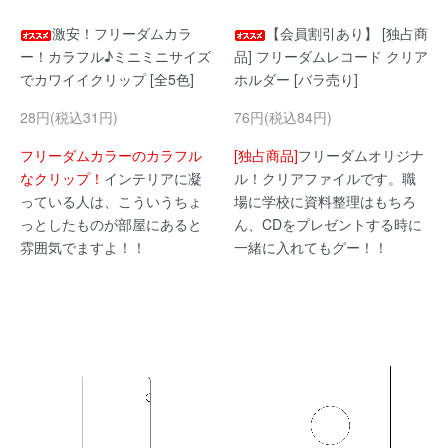
激安！フリーダムカラ
【会員割引あり】 [独占商
ー！カラフル♪ミニミニサイズ
品] フリーダムレコード クリア
でカワイイクリップ [全5色]
ホルダー [バラ売り]
28円(税込31円)
76円(税込84円)
フリーダムカラーのカラフル
[独占商品]
フリーダムオリジナ
なクリップ！
インテリアに凝
ル！クリアファイルです。職
っている人は、こういうちょ
場に学校に資料整理はもちろ
っとしたものが部屋にあると
ん、CDをプレゼントする時に
雰囲気でますよ！！
一緒に入れてもグー！！