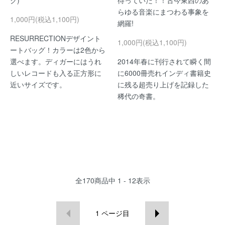
ク)
待っていた！！古今東西のあ
らゆる音楽にまつわる事象を
1,000円(税込1,100円)
網羅!
RESURRECTIONデザイント
1,000円(税込1,100円)
ートバッグ！カラーは2色から
選べます。ディガーにはうれ
2014年春に刊行されて瞬く間
しいレコードも入る正方形に
に6000冊売れインディ書籍史
近いサイズです。
に残る超売り上げを記録した
稀代の奇書。
全
170
商品中
1 - 12
表示
1
ページ目