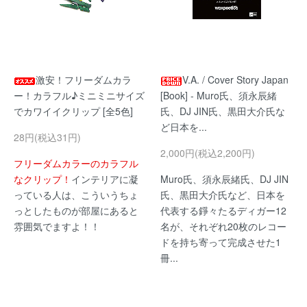
激安！フリーダムカラ
V.A. / Cover Story Japan
ー！カラフル♪ミニミニサイズ
[Book] - Muro氏、須永辰緒
でカワイイクリップ [全5色]
氏、DJ JIN氏、黒田大介氏な
ど日本を...
28円(税込31円)
2,000円(税込2,200円)
フリーダムカラーのカラフル
なクリップ！
インテリアに凝
Muro氏、須永辰緒氏、DJ JIN
っている人は、こういうちょ
氏、黒田大介氏など、日本を
っとしたものが部屋にあると
代表する錚々たるディガー12
雰囲気でますよ！！
名が、それぞれ20枚のレコー
ドを持ち寄って完成させた1
冊...