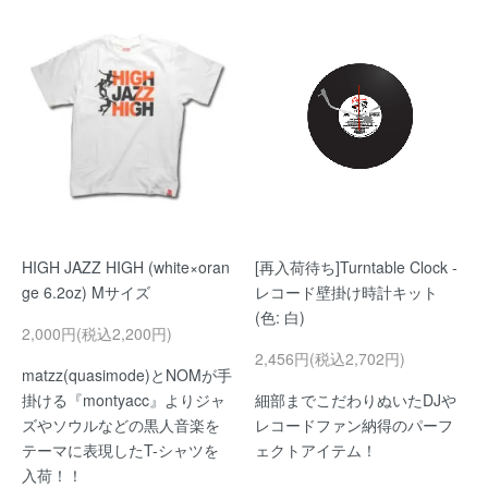
HIGH JAZZ HIGH (white×oran
[再入荷待ち]Turntable Clock -
ge 6.2oz) Mサイズ
レコード壁掛け時計キット
(色: 白)
2,000円(税込2,200円)
2,456円(税込2,702円)
matzz(quasimode)とNOMが手
掛ける『montyacc』よりジャ
細部までこだわりぬいたDJや
ズやソウルなどの黒人音楽を
レコードファン納得のパーフ
テーマに表現したT-シャツを
ェクトアイテム！
入荷！！