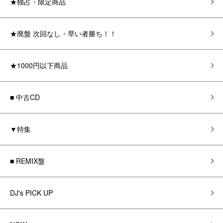
★独占・限定商品
★廃盤 次回なし・早い者勝ち！！
★1000円以下商品
■ 中古CD
▼特集
■ REMIX盤
DJ's PICK UP