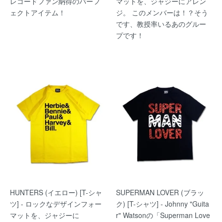
レコードファン納得のパーフ
マットを、ジャジーにアレン
ェクトアイテム！
ジ。 このメンバーは！？そう
です、教授率いるあのグルー
プです！
HUNTERS (イエロー) [T-シャ
SUPERMAN LOVER (ブラッ
ツ] - ロックなデザインフォー
ク) [T-シャツ] - Johnny "Guita
マットを、ジャジーに
r" Watsonの「Superman Love