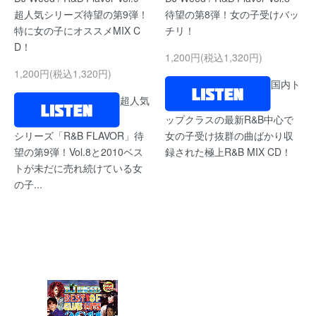
超人気シリーズ待望の第9弾！
待望の第8弾！女の子受けバッ
特に女の子にオススメMIX C
チリ！
D！
1,200円(税込1,320円)
1,200円(税込1,320円)
国内ト
超人気
ップクラスの最新R&B中心で
シリーズ「R&B FLAVOR」待
女の子受け抜群の曲ばかり収
望の第9弾！Vol.8と2010ベス
録された極上R&B MIX CD！
トが未だに売れ続けている女
の子...