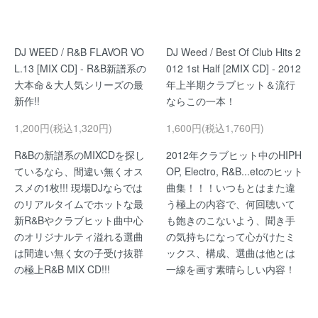
DJ WEED / R&B FLAVOR VO
DJ Weed / Best Of Club Hits 2
L.13 [MIX CD] - R&B新譜系の
012 1st Half [2MIX CD] - 2012
大本命＆大人気シリーズの最
年上半期クラブヒット＆流行
新作!!
ならこの一本！
1,200円(税込1,320円)
1,600円(税込1,760円)
R&Bの新譜系のMIXCDを探し
2012年クラブヒット中のHIPH
ているなら、間違い無くオス
OP, Electro, R&B...etcのヒット
スメの1枚!!! 現場DJならでは
曲集！！！いつもとはまた違
のリアルタイムでホットな最
う極上の内容で、何回聴いて
新R&Bやクラブヒット曲中心
も飽きのこないよう、聞き手
のオリジナルティ溢れる選曲
の気持ちになって心がけたミ
は間違い無く女の子受け抜群
ックス、構成、選曲は他とは
の極上R&B MIX CD!!!
一線を画す素晴らしい内容！