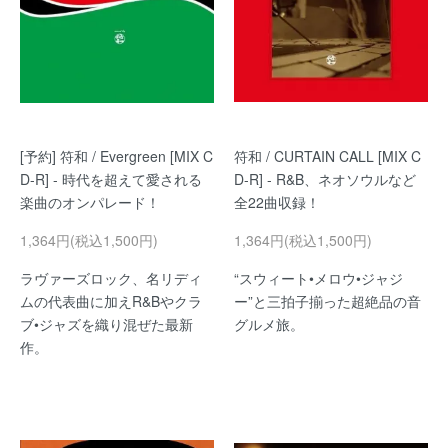
[予約] 符和 / Evergreen [MIX C
符和 / CURTAIN CALL [MIX C
D-R] - 時代を超えて愛される
D-R] - R&B、ネオソウルなど
楽曲のオンパレード！
全22曲収録！
1,364円(税込1,500円)
1,364円(税込1,500円)
ラヴァーズロック、名リディ
“スウィート•メロウ•ジャジ
ムの代表曲に加えR&Bやクラ
ー”と三拍子揃った超絶品の音
ブ•ジャズを織り混ぜた最新
グルメ旅。
作。