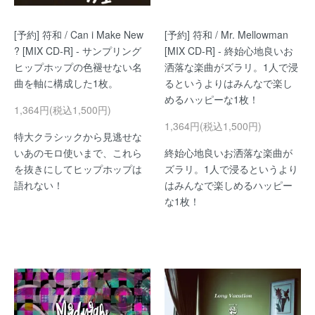
[予約] 符和 / Can i Make New
[予約] 符和 / Mr. Mellowman
? [MIX CD-R] - サンプリング
[MIX CD-R] - 終始心地良いお
ヒップホップの色褪せない名
洒落な楽曲がズラリ。1人で浸
曲を軸に構成した1枚。
るというよりはみんなで楽し
めるハッピーな1枚！
1,364円(税込1,500円)
1,364円(税込1,500円)
特大クラシックから見逃せな
いあのモロ使いまで、これら
終始心地良いお洒落な楽曲が
を抜きにしてヒップホップは
ズラリ。1人で浸るというより
語れない！
はみんなで楽しめるハッピー
な1枚！