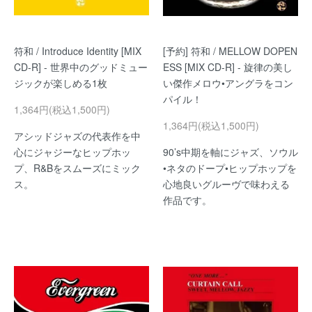
符和 / Introduce Identity [MIX
[予約] 符和 / MELLOW DOPEN
CD-R] - 世界中のグッドミュー
ESS [MIX CD-R] - 旋律の美し
ジックが楽しめる1枚
い傑作メロウ•アングラをコン
パイル！
1,364円(税込1,500円)
1,364円(税込1,500円)
アシッドジャズの代表作を中
心にジャジーなヒップホッ
90’s中期を軸にジャズ、ソウル
プ、R&Bをスムーズにミック
•ネタのドープ•ヒップホップを
ス。
心地良いグルーヴで味わえる
作品です。