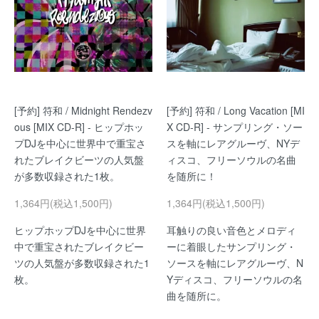
[予約] 符和 / Midnight Rendezv
[予約] 符和 / Long Vacation [MI
ous [MIX CD-R] - ヒップホッ
X CD-R] - サンプリング・ソー
プDJを中心に世界中で重宝さ
スを軸にレアグルーヴ、NYデ
れたブレイクビーツの人気盤
ィスコ、フリーソウルの名曲
が多数収録された1枚。
を随所に！
1,364円(税込1,500円)
1,364円(税込1,500円)
ヒップホップDJを中心に世界
耳触りの良い音色とメロディ
中で重宝されたブレイクビー
ーに着眼したサンプリング・
ツの人気盤が多数収録された1
ソースを軸にレアグルーヴ、N
枚。
Yディスコ、フリーソウルの名
曲を随所に。