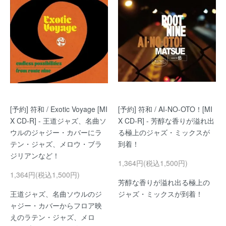
[予約] 符和 / Exotic Voyage [MI
[予約] 符和 / AI-NO-OTO！[MI
X CD-R] - 王道ジャズ、名曲ソ
X CD-R] - 芳醇な香りが溢れ出
ウルのジャジー・カバーにラ
る極上のジャズ・ミックスが
テン・ジャズ、メロウ・ブラ
到着！
ジリアンなど！
1,364円(税込1,500円)
1,364円(税込1,500円)
芳醇な香りが溢れ出る極上の
王道ジャズ、名曲ソウルのジ
ジャズ・ミックスが到着！
ャジー・カバーからフロア映
えのラテン・ジャズ、メロ