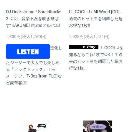
DJ Deckstream / Soundtracks
LL COOL J / All World [CD] -
2 [CD] - 音楽不況を吹き飛ば
過去のヒット曲を網羅した超
す“KAKUMEI”的2ndアルバム!
お得な1枚!!
1,600円(税込1,760円)
1,028円(税込1,131円)
進化し
LL COOL Jを
知るならこれ1枚でOK！？過
去のヒット曲を網羅した超お
たジャジーで大人でも楽しめ
得な1枚。
る「デックトラック」！モ
ス・デフ、T-Boz(from TLC)な
ど豪華客演!