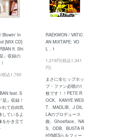
/ Blowin' In
RAEKWON / VATIC
nd [MIX CD]
AN MIXTAPE: VO
BAN ft. Shi
L．1
『栞』収録の
1,219円(税込1,341
x！
円)
円(税込1,760
まさに全ヒップホッ
プ・ファン必聴の1
AN feat. S
枚です！！PETE R
02『栞』収録！
OCK、KANYE WES
かれて自由気
T、MADLIB、J DIL
旅しているよ
LAのプロデュース
像をかき立て
曲、Ghostface、NA
・
S、ODB、BUSTA R
HYMESらをフィー