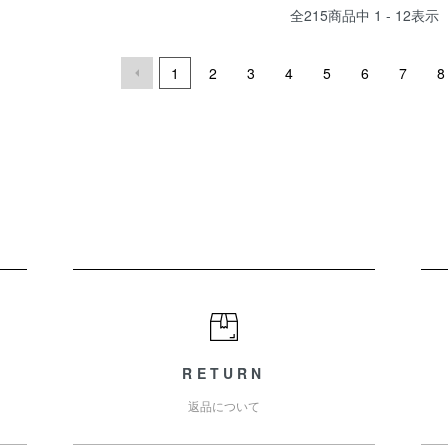
全
215
商品中
1 - 12
表示
1
2
3
4
5
6
7
8
RETURN
返品について