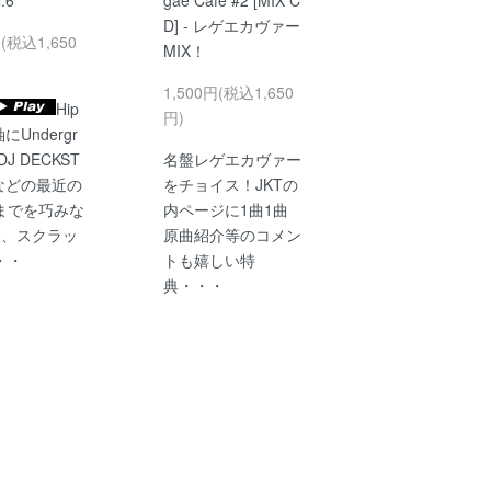
l.6
gae Cafe #2 [MIX C
D] - レゲエカヴァー
円(税込1,650
MIX！
1,500円(税込1,650
Hip
円)
にUndergr
DJ DECKST
名盤レゲエカヴァー
Mなどの最近の
をチョイス！JKTの
までを巧みな
内ページに1曲1曲
い、スクラッ
原曲紹介等のコメン
・・
トも嬉しい特
典・・・