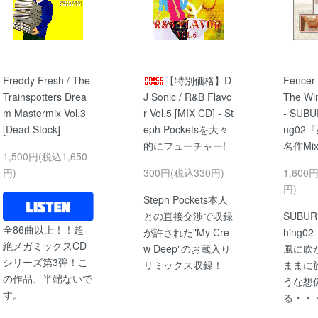
Freddy Fresh / The
【特別価格】D
Fencer 
Trainspotters Drea
J Sonic / R&B Flavo
The Wi
m Mastermix Vol.3
r Vol.5 [MIX CD] - St
- SUBUR
[Dead Stock]
eph Pocketsを大々
ng02
的にフューチャー!
名作Mi
1,500円(税込1,650
円)
300円(税込330円)
1,600
円)
Steph Pockets本人
との直接交渉で収録
SUBURB
全86曲以上！！超
が許された"My Cre
hing
絶メガミックスCD
w Deep"のお蔵入り
風に吹
シリーズ第3弾！こ
リミックス収録！
ままに
の作品、半端ないで
うな想
す。
る・・