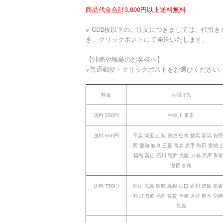
商品代金合計3,000円以上送料無料
※ CD2枚以下のご注文につきましては、代引き
き、クリックポストにて発送いたします。
【沖縄や離島のお客様へ】
※普通郵便・クリックポストをお選びください
料金
お届け先
送料 550円
神奈川 東京
送料 650円
千葉 埼玉 山梨 茨城 栃木 群馬 新潟 長野
岡 愛知 岐阜 三重 青森 岩手 秋田 宮城 
福島 富山 石川 福井 大阪 京都 兵庫 和
滋賀 奈良
送料 750円
岡山 広島 鳥取 島根 山口 香川 徳島 愛媛
知 北海道 福岡 佐賀 長崎 大分 熊本 宮崎
児島