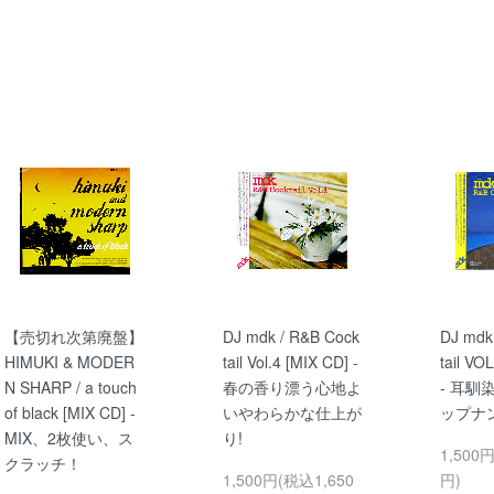
【売切れ次第廃盤】
DJ mdk / R&B Cock
DJ mdk
HIMUKI & MODER
tail Vol.4 [MIX CD] -
tail VO
N SHARP / a touch
春の香り漂う心地よ
- 耳馴
of black [MIX CD] -
いやわらかな仕上が
ップナ
MIX、2枚使い、ス
り!
1,500
クラッチ！
1,500円(税込1,650
円)