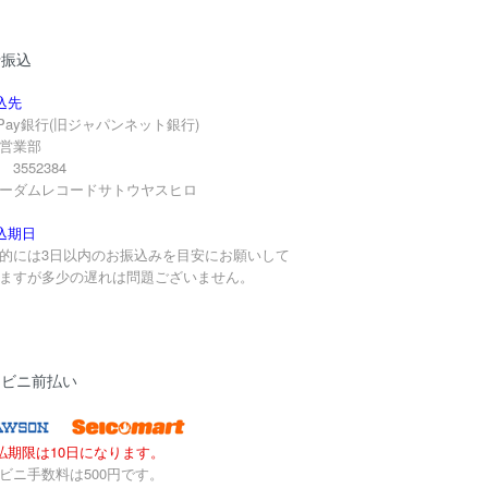
行振込
込先
yPay銀行(旧ジャパンネット銀行)
営業部
3552384
ーダムレコードサトウヤスヒロ
込期日
的には3日以内のお振込みを目安にお願いして
ますが多少の遅れは問題ございません。
ンビニ前払い
払期限は10日になります。
ビニ手数料は500円です。