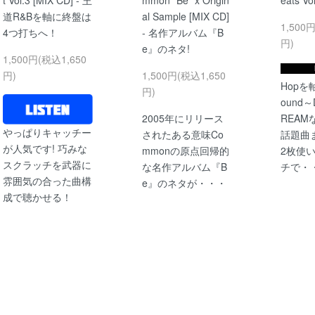
t Vol.3 [MIX CD] - 王
mmon "Be" x Origin
eats Vo
道R&Bを軸に終盤は
al Sample [MIX CD]
1,500
4つ打ちへ！
- 名作アルバム『B
円)
e』のネタ!
1,500円(税込1,650
円)
1,500円(税込1,650
Hopを軸
円)
ound～
2005年にリリース
REA
やっぱりキャッチー
されたある意味Co
話題曲
が人気です! 巧みな
mmonの原点回帰的
2枚使
スクラッチを武器に
な名作アルバム『B
チで・
雰囲気の合った曲構
e』のネタが・・・
成で聴かせる！