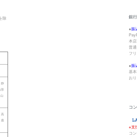
銀
を除
●
振
Pa
本店
。
普通 
フリ
●
振
基本
おり
 静
山形
歌山
コ
 高
 鹿
※支
コン