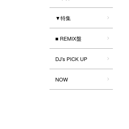
▼特集
■ REMIX盤
DJ's PICK UP
NOW