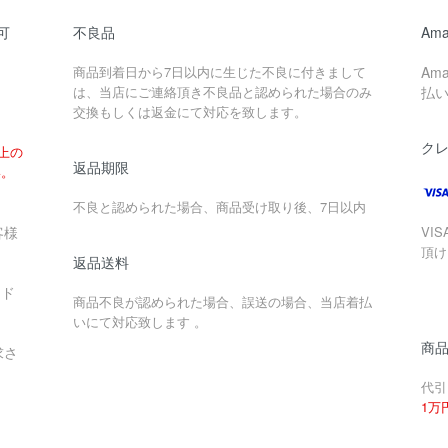
可
不良品
Ama
商品到着日から7日以内に生じた不良に付きまして
Am
は、当店にご連絡頂き不良品と認められた場合のみ
払
交換もしくは返金にて対応を致します。
ク
以上の
返品期限
い。
不良と認められた場合、商品受け取り後、7日以内
客様
VIS
頂け
返品送料
ード
商品不良が認められた場合、誤送の場合、当店着払
いにて対応致します 。
商
求さ
代引
1万