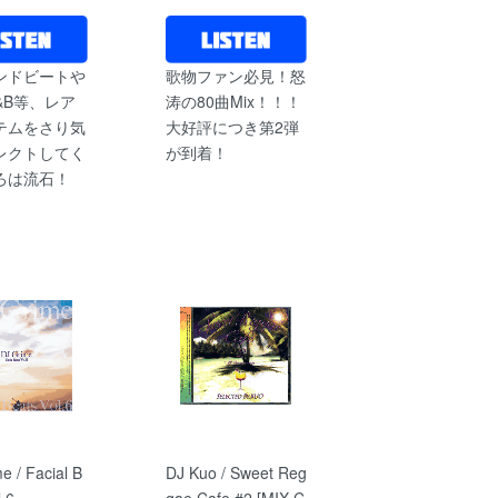
ンドビートや
歌物ファン必見！怒
&B等、レア
涛の80曲Mix！！！
テムをさり気
大好評につき第2弾
レクトしてく
が到着！
ろは流石！
e / Facial B
DJ Kuo / Sweet Reg