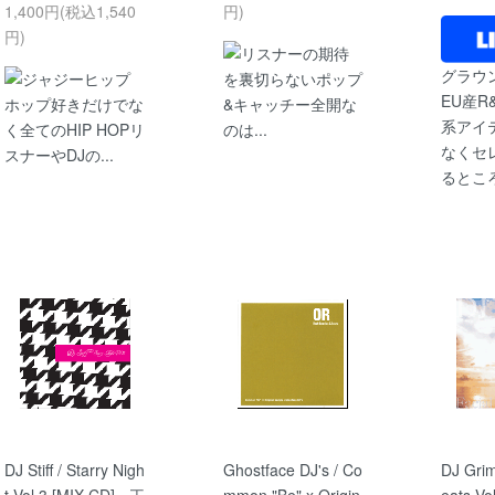
1,400円(税込1,540
円)
円)
リスナーの期待
グラウ
ジャジーヒップ
を裏切らないポップ
EU産R
ホップ好きだけでな
&キャッチー全開な
系アイ
く全てのHIP HOPリ
のは...
なくセ
スナーやDJの...
るとこ
DJ Stiff / Starry Nigh
Ghostface DJ's / Co
DJ Grim