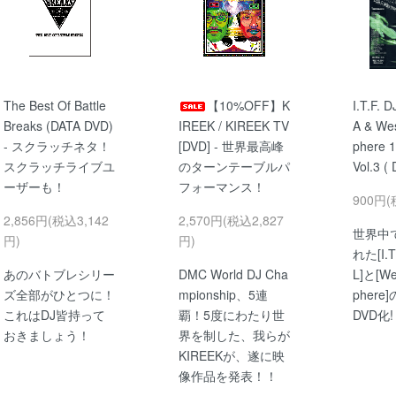
The Best Of Battle
【10%OFF】K
I.T.F. D
Breaks (DATA DVD)
IREEK / KIREEK TV
A & We
- スクラッチネタ！
[DVD] - 世界最高峰
phere 1
スクラッチライブユ
のターンテーブルパ
Vol.3 (
ーザーも！
フォーマンス！
900円(
2,856円(税込3,142
2,570円(税込2,827
世界中
円)
円)
れた[I.T
あのバトブレシリー
DMC World DJ Cha
L]と[We
ズ全部がひとつに！
mpionship、5連
phere
これはDJ皆持って
覇！5度にわたり世
DVD化!
おきましょう！
界を制した、我らが
KIREEKが、遂に映
像作品を発表！！