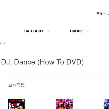
マイア
CATEGORY
GROUP
o DVD)
DJ, Dance (How To DVD)
全17商品