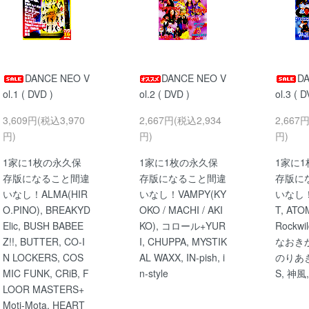
DANCE NEO V
DANCE NEO V
D
ol.1 ( DVD )
ol.2 ( DVD )
ol.3 ( D
3,609円(税込3,970
2,667円(税込2,934
2,667
円)
円)
円)
1家に1枚の永久保
1家に1枚の永久保
1家に
存版になること間違
存版になること間違
存版に
いなし！ALMA(HIR
いなし！VAMPY(KY
いなし！
O.PINO), BREAKYD
OKO / MACHI / AKI
T, ATO
Elic, BUSH BABEE
KO), コロール+YUR
Rockwi
Z!!, BUTTER, CO-I
I, CHUPPA, MYSTIK
なおき
N LOCKERS, COS
AL WAXX, IN-pish, i
のりあき
MIC FUNK, CRiB, F
n-style
S, 神風,
LOOR MASTERS+
Moti-Mota, HEART