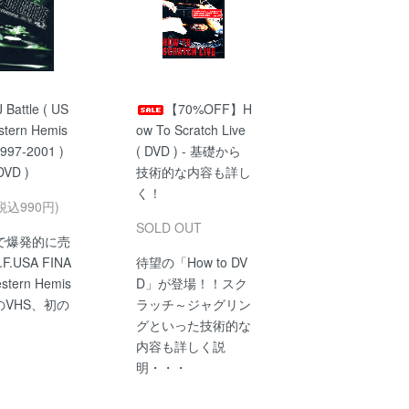
J Battle ( US
【70%OFF】H
stern Hemis
ow To Scratch Live
997-2001 )
( DVD ) - 基礎から
 DVD )
技術的な内容も詳し
く！
税込990円)
SOLD OUT
で爆発的に売
.F.USA FINA
待望の「How to DV
stern Hemis
D」が登場！！スク
]のVHS、初の
ラッチ～ジャグリン
グといった技術的な
内容も詳しく説
明・・・