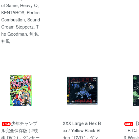
of Same, Heavy-Q,
KENTARO!!, Perfect
Combustion, Sound
Cream Stepperz, T
he Goodman, 無名,
神風
少年チャンプ
XXX-Large & Hex B
【
ル完全保存版 ( 2枚
ex / Yellow Black Vi
T.F. DJ
組 DVD ) - ダンサー
deo ( DVD ) - ダン
& West