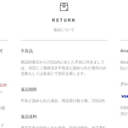
RETURN
返品について
可
不良品
Ama
商品到着日から7日以内に生じた不良に付きまして
Am
は、当店にご連絡頂き不良品と認められた場合のみ
払
交換もしくは返金にて対応を致します。
ク
以上の
返品期限
い。
不良と認められた場合、商品受け取り後、7日以内
客様
VIS
頂け
返品送料
ード
商品不良が認められた場合、誤送の場合、当店着払