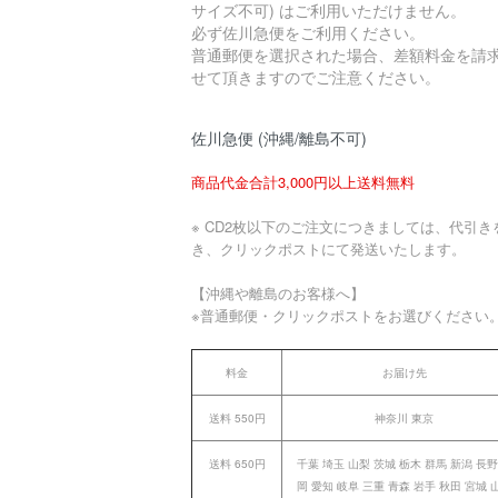
サイズ不可) はご利用いただけません。
必ず佐川急便をご利用ください。
普通郵便を選択された場合、差額料金を請
せて頂きますのでご注意ください。
佐川急便 (沖縄/離島不可)
商品代金合計3,000円以上送料無料
※ CD2枚以下のご注文につきましては、代引き
き、クリックポストにて発送いたします。
【沖縄や離島のお客様へ】
※普通郵便・クリックポストをお選びください
料金
お届け先
送料 550円
神奈川 東京
送料 650円
千葉 埼玉 山梨 茨城 栃木 群馬 新潟 長野
岡 愛知 岐阜 三重 青森 岩手 秋田 宮城 