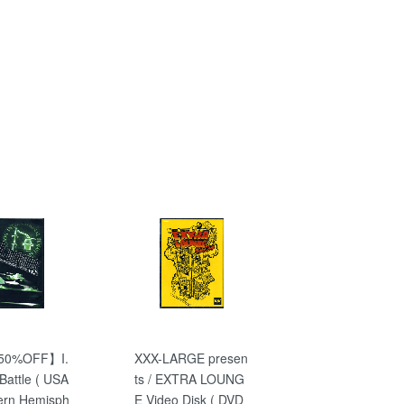
50%OFF】I.
XXX-LARGE presen
 Battle ( USA
ts / EXTRA LOUNG
ern Hemisph
E Video Disk ( DVD