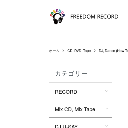
ホーム
CD, DVD, Tape
DJ, Dance (How T
カテゴリー
RECORD
Mix CD, Mix Tape
DJ U-SAY