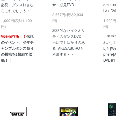
必見！ダンス好きな
サー必見DVD！
ere 199
らこれでしょう！
l.3 ( DV
2,667円(税込2,934
1,000円(税込1,100
円)
1,900
円)
円)
本格的なハイクオリ
完全保存版！！
伝説
ティのダンスDVD！
世界中
のイベント、少年チ
当店でもゆかりのあ
れた[I.T
ャンプルダンス祭り
るTAKESABUROも
L]と[We
の模様を2枚組で収
所属する・・・
phere
録！！
DVD化!