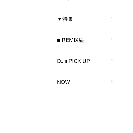
▼特集
■ REMIX盤
DJ's PICK UP
NOW