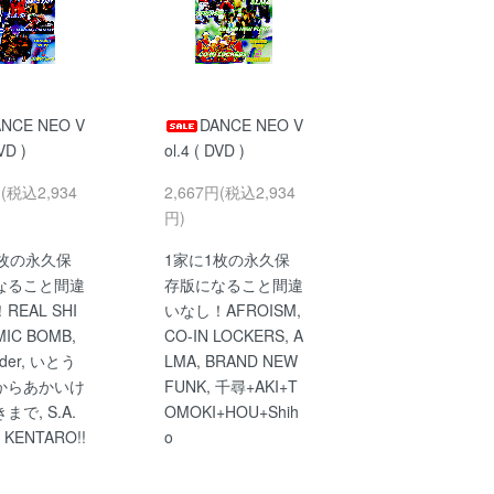
ANCE NEO V
DANCE NEO V
VD )
ol.4 ( DVD )
円(税込2,934
2,667円(税込2,934
円)
1枚の永久保
1家に1枚の永久保
なること間違
存版になること間違
REAL SHI
いなし！AFROISM,
MIC BOMB,
CO-IN LOCKERS, A
lder, いとう
LMA, BRAND NEW
からあかいけ
FUNK, 千尋+AKI+T
まで, S.A.
OMOKI+HOU+Shih
 KENTARO!!
o