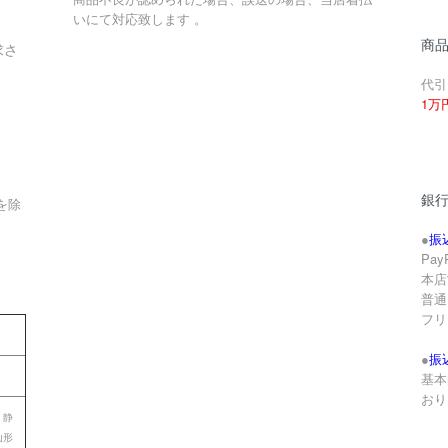
いにて対応致します 。
商
求さ
代引
1万
銀
を除
●
振
Pa
本店
。
普通 
フリ
●
振
基本
おり
 静
山形