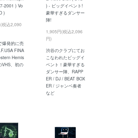
7-2001 ) Vo
) - ビッグイベント!
D )
豪華すぎるダンサー
陣!
円(税込2,090
1,905円(税込2,096
円)
で爆発的に売
.F.USA FINA
渋谷のクラブにてお
stern Hemis
こなわれたビッグイ
]のVHS、初の
ベント！豪華すぎる
ダンサー陣、RAPP
ER / DJ / BEAT BOX
ER / ジャンベ奏者
など