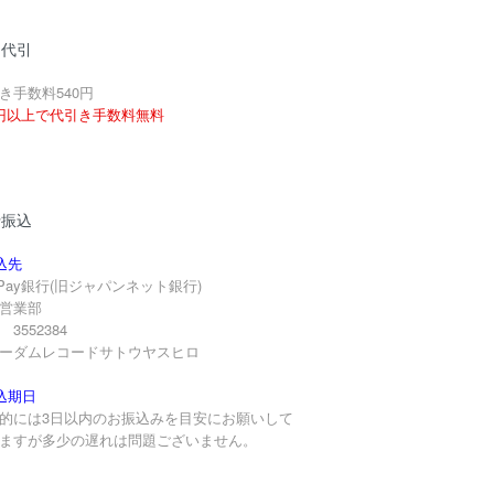
品代引
き手数料540円
円以上で代引き手数料無料
行振込
込先
yPay銀行(旧ジャパンネット銀行)
営業部
3552384
ーダムレコードサトウヤスヒロ
込期日
的には3日以内のお振込みを目安にお願いして
ますが多少の遅れは問題ございません。