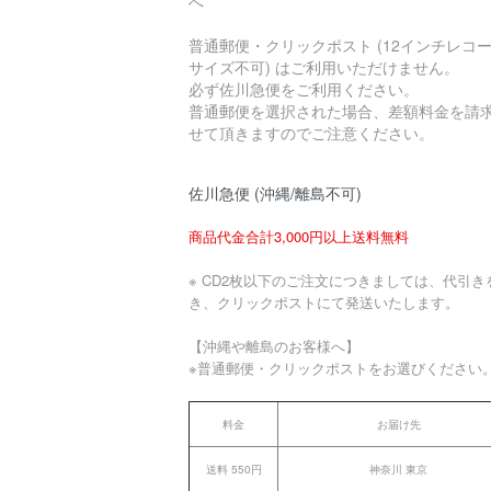
へ
普通郵便・クリックポスト (12インチレコ
サイズ不可) はご利用いただけません。
必ず佐川急便をご利用ください。
普通郵便を選択された場合、差額料金を請
せて頂きますのでご注意ください。
佐川急便 (沖縄/離島不可)
商品代金合計3,000円以上送料無料
※ CD2枚以下のご注文につきましては、代引き
き、クリックポストにて発送いたします。
【沖縄や離島のお客様へ】
※普通郵便・クリックポストをお選びください
料金
お届け先
送料 550円
神奈川 東京