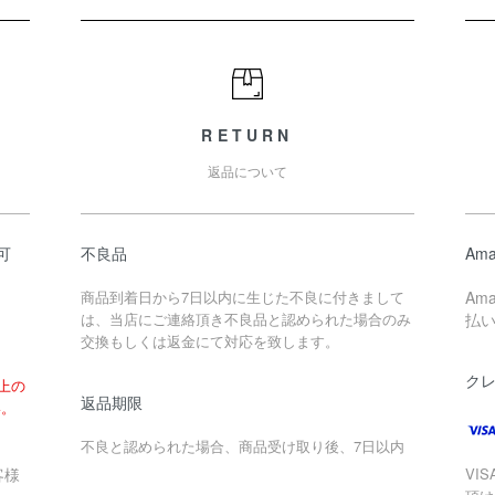
RETURN
返品について
可
不良品
Ama
商品到着日から7日以内に生じた不良に付きまして
Am
は、当店にご連絡頂き不良品と認められた場合のみ
払
交換もしくは返金にて対応を致します。
ク
以上の
返品期限
い。
不良と認められた場合、商品受け取り後、7日以内
客様
VIS