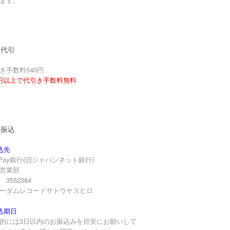
ます。
品代引
き手数料540円
円以上で代引き手数料無料
行振込
込先
yPay銀行(旧ジャパンネット銀行)
営業部
3552384
ーダムレコードサトウヤスヒロ
込期日
的には3日以内のお振込みを目安にお願いして