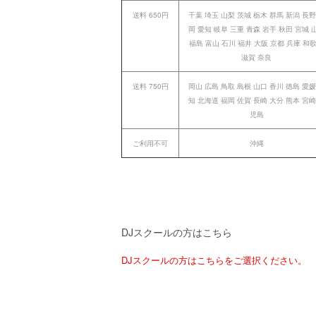
送料 650円
千葉 埼玉 山梨 茨城 栃木 群馬 新潟 長野
岡 愛知 岐阜 三重 青森 岩手 秋田 宮城 
福島 富山 石川 福井 大阪 京都 兵庫 和
滋賀 奈良
送料 750円
岡山 広島 鳥取 島根 山口 香川 徳島 愛媛
知 北海道 福岡 佐賀 長崎 大分 熊本 宮崎
児島
ご利用不可
沖縄
DJスクールの方はこちら
DJスクールの方はこちらをご選択ください。