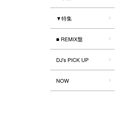
▼特集
■ REMIX盤
DJ's PICK UP
NOW