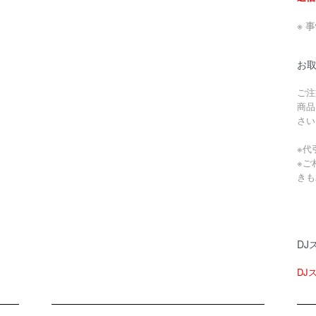
※ 
お
ご注
商品
さい
※代
※ご
きも
DJ
DJ