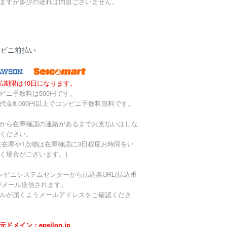
ますが多少の遅れは問題ございません。
ンビニ前払い
払期限は10日になります。
ビニ手数料は500円です。
代金8,000円以上でコンビニ手数料無料です。
から在庫確認の連絡があるまでお支払いはしな
ください。
去在庫や1点物は在庫確認に3日程度お時間をい
く場合がございます。)
ンビニシステムセンターから払込票URL(払込番
がメール送信されます。
ルが届くようメールアドレスをご確認くださ
元ドメイン：epsilon.jp