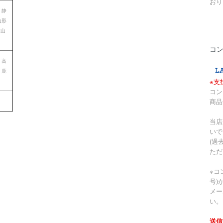
おり
 静
山形
歌山
コ
 高
 鹿
※支
コン
商品
当店
いで
(過
ただ
※コ
号)
メー
い。
送信