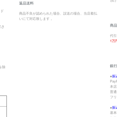
頂け
返品送料
ード
商品不良が認められた場合、誤送の場合、当店着払
いにて対応致します 。
商
求さ
代引
1万
銀
を除
●
振
Pa
本店
。
普通 
フリ
●
振
基本