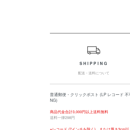
ショッピングガイド
SHIPPING
配送・送料について
普通郵便・クリックポスト (LP レコード 不
NG)
商品代金合計3,000円以上送料無料
送料一律298円
※レコード (7インチを除く)、または厚さ3cm