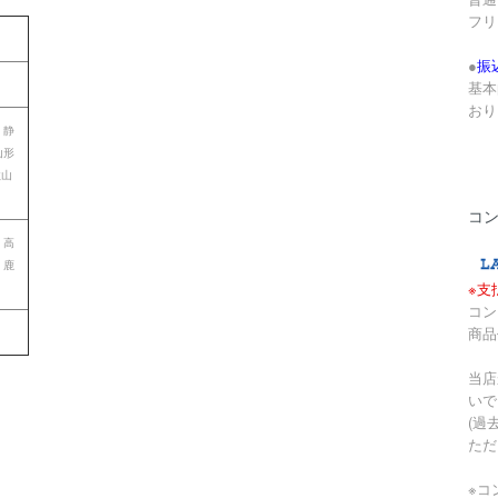
フリ
●
振
基本
おり
 静
山形
歌山
コ
 高
 鹿
※支
コン
商品
当店
いで
(過
ただ
※コ