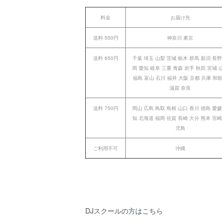
料金
お届け先
送料 550円
神奈川 東京
送料 650円
千葉 埼玉 山梨 茨城 栃木 群馬 新潟 長野
岡 愛知 岐阜 三重 青森 岩手 秋田 宮城 
福島 富山 石川 福井 大阪 京都 兵庫 和
滋賀 奈良
送料 750円
岡山 広島 鳥取 島根 山口 香川 徳島 愛媛
知 北海道 福岡 佐賀 長崎 大分 熊本 宮崎
児島
ご利用不可
沖縄
DJスクールの方はこちら