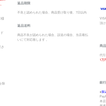
返品期限
い。
不良と認められた場合、商品受け取り後、7日以内
客様
VIS
頂け
返品送料
ード
商品不良が認められた場合、誤送の場合、当店着払
いにて対応致します 。
商
求さ
代引
1万
銀
を除
●
振
Pa
本店
。
普通 