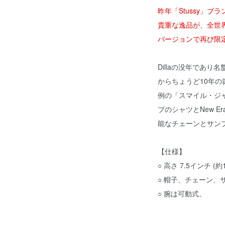
昨年「Stussy」
貴重な逸品が、全世界の
バージョンで再び限
Dillaの没年であり名
からちょうど10年の節目
例の「スマイル・ジャケ
プのシャツとNew 
能なチェーンとサン
【仕様】
○ 高さ 7.5インチ (約1
○ 帽子、チェーン、
○ 腕は可動式。