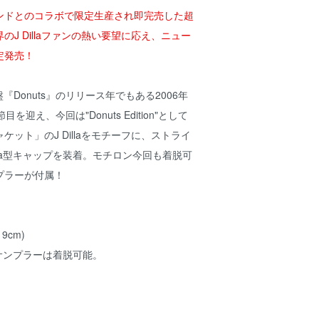
ブランドとのコラボで限定生産され即完売した超
J Dillaファンの熱い要望に応え、ニュー
定発売！
盤『Donuts』のリリース年でもある2006年
を迎え、今回は"Donuts Edition"として
ット」のJ Dillaをモチーフに、ストライ
Era型キャップを装着。モチロン今回も着脱可
プラーが付属！
9cm)
サンプラーは着脱可能。