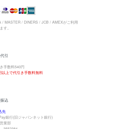
A / MASTER / DINERS / JCB / AMEXがご利用
ます。
品代引
き手数料540円
円以上で代引き手数料無料
行振込
込先
yPay銀行(旧ジャパンネット銀行)
営業部
3552384