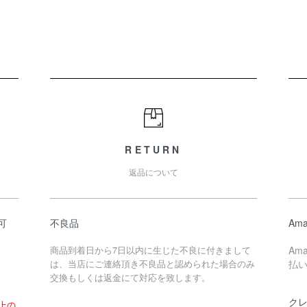
RETURN
返品について
可
不良品
Ama
商品到着日から7日以内に生じた不良に付きまして
Am
は、当店にご連絡頂き不良品と認められた場合のみ
払
交換もしくは返金にて対応を致します。
ク
以上の