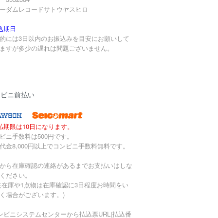
ーダムレコードサトウヤスヒロ
込期日
的には3日以内のお振込みを目安にお願いして
ますが多少の遅れは問題ございません。
ンビニ前払い
払期限は10日になります。
ビニ手数料は500円です。
代金8,000円以上でコンビニ手数料無料です。
から在庫確認の連絡があるまでお支払いはしな
ください。
去在庫や1点物は在庫確認に3日程度お時間をい
く場合がございます。)
ンビニシステムセンターから払込票URL(払込番