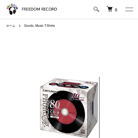
0
ホーム
Goods, Music T-Shirts