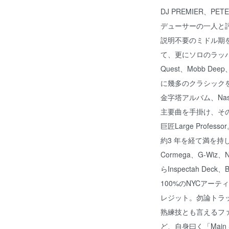
DJ PREMIER、P
デューサーの一人と評
説明不要のミドル期を代
て、更にソロのラッパー/
Quest、Mobb De
に幾多のクラシック
金字塔アルバム、Nas『Illm
主要曲を手掛け、そ
巨匠Large Profess
約3 年を経て満を
Cormega、G-Wiz、
らInspectah Deck、
100%のNYCアー
レジット。勿論トラ
熟練技とも言えるファ
ど、自身曰く「Main