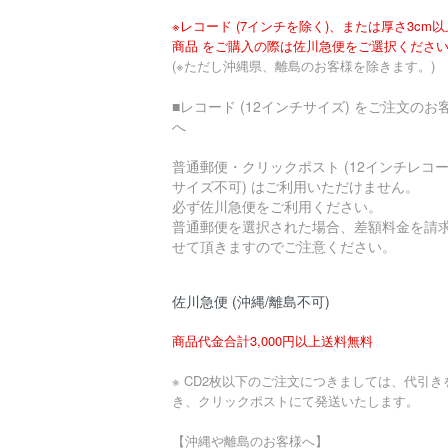
※レコード (7インチを除く)、または厚さ3cm
商品 をご購入の際は佐川急便をご選択くださ
(※ただし沖縄県、離島のお客様を除きます。)
■レコード (12インチサイズ) をご注文のお
へ
普通郵便・クリックポスト (12インチレコ
サイズ不可) はご利用いただけません。
必ず佐川急便をご利用ください。
普通郵便を選択された場合、差額料金を請
せて頂きますのでご注意ください。
佐川急便 (沖縄/離島不可)
商品代金合計3,000円以上送料無料
※ CD2枚以下のご注文につきましては、代引き
き、クリックポストにて発送いたします。
【沖縄や離島のお客様へ】