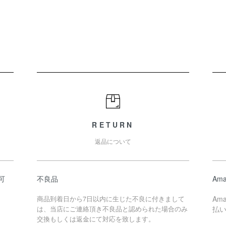
RETURN
返品について
可
不良品
Ama
商品到着日から7日以内に生じた不良に付きまして
Am
は、当店にご連絡頂き不良品と認められた場合のみ
払
交換もしくは返金にて対応を致します。