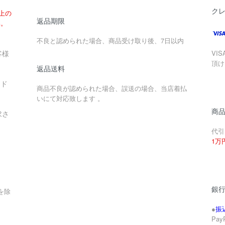
ク
以上の
返品期限
い。
不良と認められた場合、商品受け取り後、7日以内
客様
VIS
頂け
返品送料
ード
商品不良が認められた場合、誤送の場合、当店着払
いにて対応致します 。
商
求さ
代引
1万
銀
を除
●
振
Pa