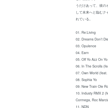
うだけあって、彼のオ
して未来へと臨むク
れている。
01. Re:Living
02. Dreams Don’t Di
03. Opulence
04. Earn
05. Off Yo Azz On Yo
06. In The Scrolls (f
07. Own World (feat.
08. Sophia Yo
09. New Train Ole R
10. Industy RMX 2 (f
Cormega, Roc Marci
11. NDN