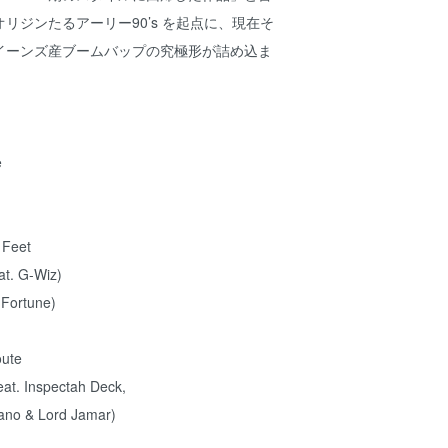
リジンたるアーリー90’s を起点に、現在そ
イーンズ産ブームバップの究極形が詰め込ま
e
 Feet
eat. G-Wiz)
 Fortune)
oute
eat. Inspectah Deck,
ano & Lord Jamar)