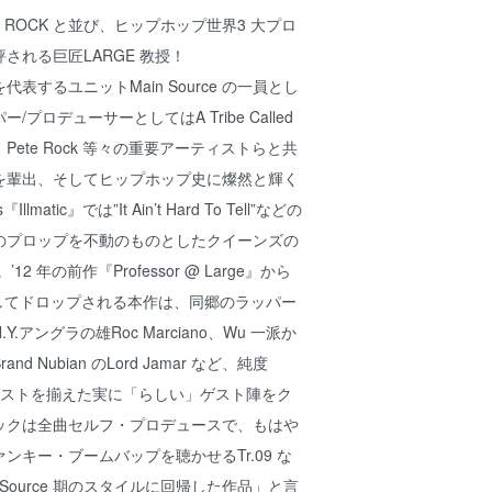
ETE ROCK と並び、ヒップホップ世界3 大プロ
される巨匠LARGE 教授！
表するユニットMain Source の一員とし
プロデューサーとしてはA Tribe Called
ep、Pete Rock 等々の重要アーティストらと共
を輩出、そしてヒップホップ史に燦然と輝く
atic』では”It Ain’t Hard To Tell”などの
のプロップを不動のものとしたクイーンズの
or。’12 年の前作『Professor @ Large』から
持してドロップされる本作は、同郷のラッパー
N.Y.アングラの雄Roc Marciano、Wu 一派か
Brand Nubian のLord Jamar など、純度
ティストを揃えた実に「らしい」ゲスト陣をク
ックは全曲セルフ・プロデュースで、もはや
ンキー・ブームバップを聴かせるTr.09 な
 Source 期のスタイルに回帰した作品」と言