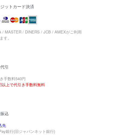
レジットカード決済
A / MASTER / DINERS / JCB / AMEXがご利用
ます。
品代引
き手数料540円
円以上で代引き手数料無料
行振込
込先
yPay銀行(旧ジャパンネット銀行)